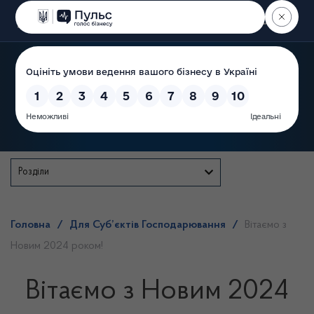
Пошук
Державна служба
Розділи
Головна
/
Для Суб’єктів Господарювання
/
Вітаємо з
Новим 2024 роком!
Вітаємо з Новим 2024