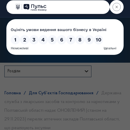
Пошук
Державна служба
Розділи
Головна
/
Для Суб’єктів Господарювання
/
Державна
служба з лікарських засобів та контролю за наркотиками у
Полтавській області надає ОНОВЛЕНИЙ (станом на
29.11.2023) перелік аптечних закладів Полтавської області,
що реалізують інсуліни