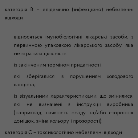
категорія В – епідемічно (інфекційно) небезпечні
відходи
відносяться імунобіологічні лікарські засоби, з
первинною упаковкою лікарського засобу, яка
не втратила цілісність:
із закінченим терміном придатності;
які зберігалися із порушенням холодового
ланцюга;
із візуальними характеристиками, що змінилися,
які не визначені в інструкції виробника
(наприклад, наявність осаду та/або сторонніх
домішок, зміна кольору і прозорості);
категорія С – токсикологічно небезпечні відходи