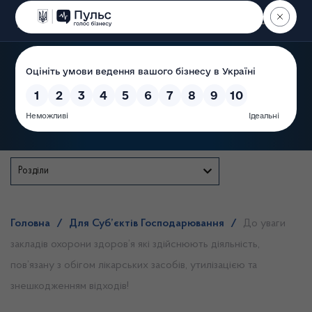
Пошук
Державна служба
Розділи
Головна
/
Для Суб’єктів Господарювання
/
До уваги
закладів охорони здоров’я які здійснюють діяльність,
пов’язану з обігом лікарських засобів, утилізацією та
знешкодженням відходів!