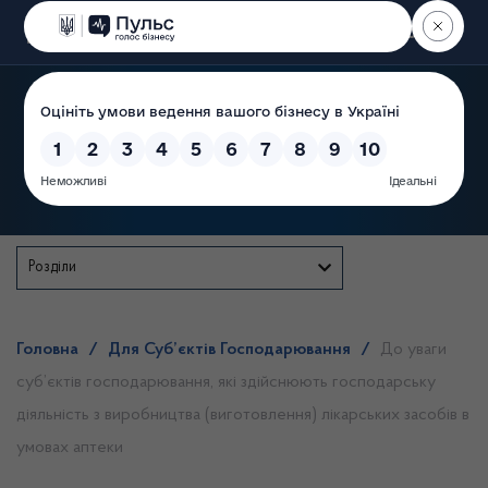
Пошук
Державна служба
Розділи
Головна
/
Для Суб’єктів Господарювання
/
До уваги
суб’єктів господарювання, які здійснюють господарську
діяльність з виробництва (виготовлення) лікарських засобів в
умовах аптеки