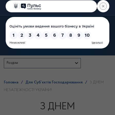
Пошук
Державна служба
Розділи
Головна
/
Для Суб’єктів Господарювання
/
З ДНЕМ
НЕЗАЛЕЖНОСТІ УКРАЇНИ!
З ДНЕМ