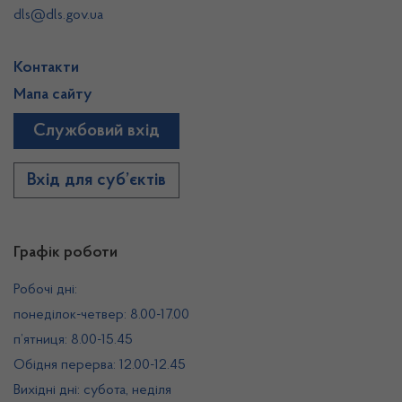
dls@dls.gov.ua
Контакти
Мапа сайту
Службовий вхід
Вхід для суб’єктів
Графік роботи
Робочі дні:
понеділок-четвер: 8.00-17.00
п’ятниця: 8.00-15.45
Обідня перерва: 12.00-12.45
Вихідні дні: субота, неділя