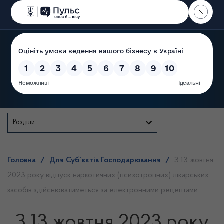
Пошук
Державна служба
Розділи
Головна
/
Для Суб’єктів Господарювання
/
З 13 жовтня
2023 року відпуск наркотичних (психотропних) лікарських
засобів здійснюватиметься за електронними рецептами
З 13 жовтня 2023 року