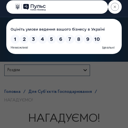
Пошук
Державна служба
Розділи
Головна
/
Для Суб’єктів Господарювання
/
НАГАДУЄМО!
НАГАДУЄМО!