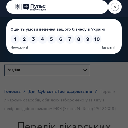
Пошук
Державна служба
Розділи
Головна
/
Для Суб’єктів Господарювання
/
Перелік
лікарських засобів, обіг яких заборонено у зв’язку з
невідповідністю вимогам МКЯ (Якість № 15 від 29.12.2018)
Перелік лікарських