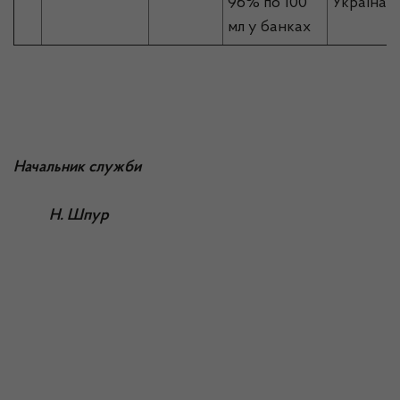
96% по 100
Україна
мл у банках
Начальник служби
Н. Шпур