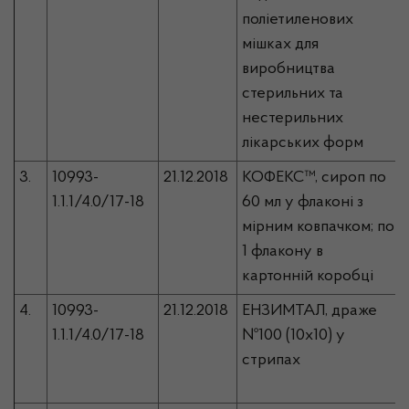
поліетиленових
мішках для
виробництва
стерильних та
нестерильних
лікарських форм
3.
10993-
21.12.2018
КОФЕКС™, сироп по
1.1.1/4.0/17-18
60 мл у флаконі з
мірним ковпачком; по
1 флакону в
картонній коробці
4.
10993-
21.12.2018
ЕНЗИМТАЛ, драже
1.1.1/4.0/17-18
№100 (10х10) у
стрипах