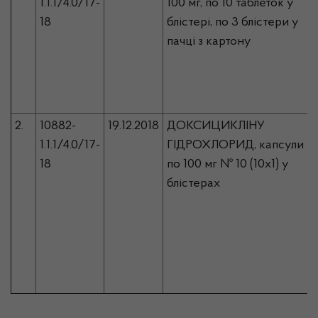
1.1.1/4.0/17-
100 мг, по 10 таблеток у
18
блістері, по 3 блістери у
пачці з картону
2.
10882-
19.12.2018
ДОКСИЦИКЛІНУ
1.1.1/4.0/17-
ГІДРОХЛОРИД, капсули
18
по 100 мг № 10 (10х1) у
блістерах
У
Х