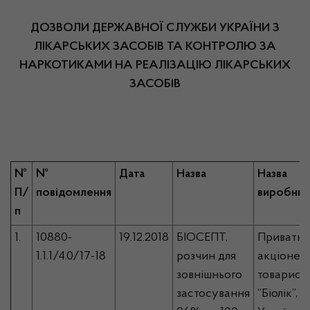
ДОЗВОЛИ ДЕРЖАВНОЇ СЛУЖБИ УКРАЇНИ З
ЛІКАРСЬКИХ ЗАСОБІВ ТА КОНТРОЛЮ ЗА
НАРКОТИКАМИ
НА РЕАЛІЗАЦІЮ ЛІКАРСЬКИХ
ЗАСОБІВ
№
№
Дата
Назва
Назва
П/
повідомлення
виробник
п
1.
10880-
19.12.2018
БІОСЕПТ,
Приватн
1.1.1/4.0/17-18
розчин для
акціонер
зовнішнього
товарист
застосування
“Біолік”,