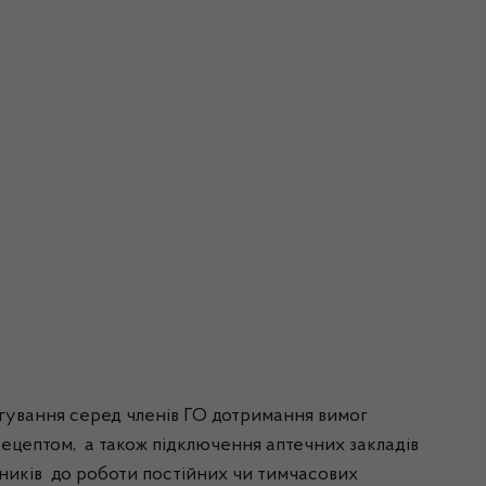
агування серед членів ГО дотримання вимог
 рецептом, а також підключення аптечних закладів
вників до роботи постійних чи тимчасових