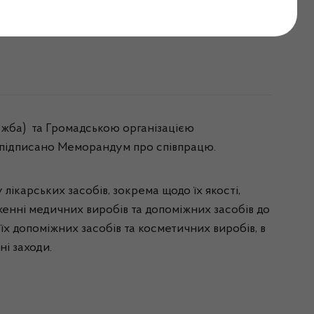
впрацю
лужба) та Громадською організацією
підписано Меморандум про співпрацю.
ікарських засобів, зокрема щодо їх якості,
женні медичних виробів та допоміжних засобів до
 їх допоміжних засобів та косметичних виробів, в
і заходи.