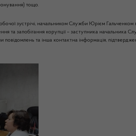
ціонування) тощо.
обочої зустрічі, начальником Служби Юрієм Гальченком
ення та запобігання корупції – заступника начальника 
али повідомлень та інша контактна інформація, підтвердже