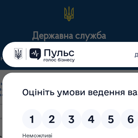
Державна служба
Нормативні документи
Для громадськості
П
Ліцензування
здрібна торгівля
Державний
виробництва лікарс
засобами, імпорт
нагляд
засобів, крові т
асобів (крім АФІ)
(контроль)
сертифікація
ано меморандум про співпрацю