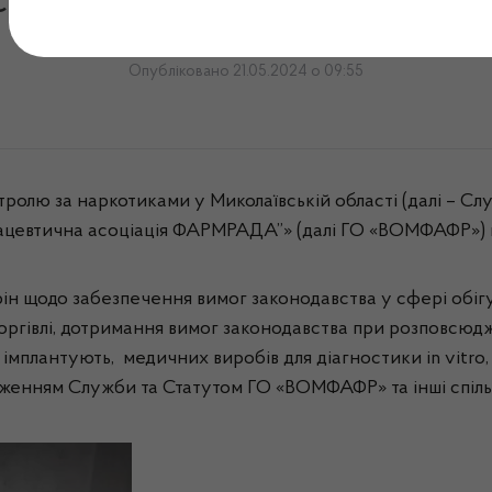
сано меморандум про спі
Опубліковано 21.05.2024 о 09:55
ролю за наркотиками у Миколаївській області (далі – С
ацевтична асоціація ФАРМРАДА”» (далі ГО «ВОМФАФР») 
 щодо забезпечення вимог законодавства у сфері обігу л
оргівлі, дотримання вимог законодавства при розповсюд
 імплантують, медичних виробів для діагностики in vitro,
женням Служби та Статутом ГО «ВОМФАФР» та інші спільн