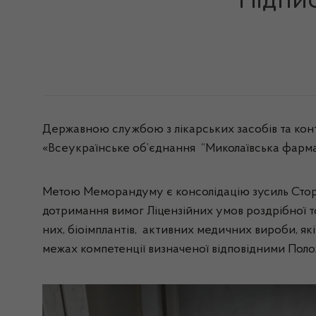
Підпи
Державною службою з лікарських засобів та конт
«Всеукраїнське об’єднання “Миколаївська фарм
Метою Меморандуму є консолідацію зусиль Сторін
дотримання вимог Ліцензійних умов роздрібної т
них, біоімплантів, активних медичних вироби, які
межах компетенції визначеної відповідними Поло