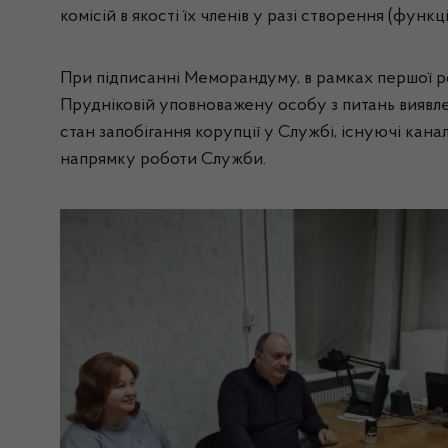
комісій в якості їх членів у разі створення (функ
При підписанні Меморандуму, в рамках першої р
Прудніковій уповноважену особу з питань виявл
стан запобігання корупції у Службі, існуючі кан
напрямку роботи Служби.