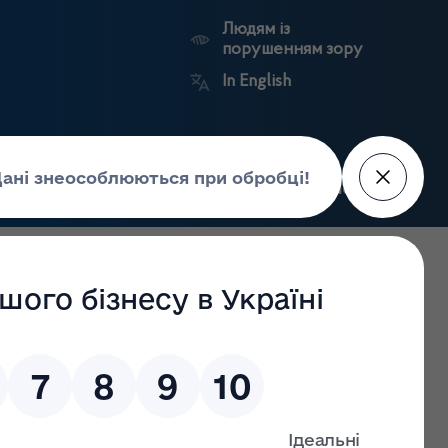
Людям із
порушенням зору
In English
Пошук
рес-центр
Контакти
Антикорупційний
ьких
Ринковий
Державні
портал
а
нагляд
реєстри
Держлікслужби