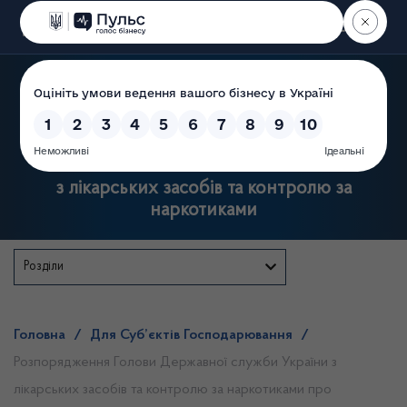
Пошук
Державна служба України
з лікарських засобів та контролю за
наркотиками
Розділи
Головна
/
Для Суб’єктів Господарювання
/
Розпорядження Голови Державної служби України з
лікарських засобів та контролю за наркотиками про