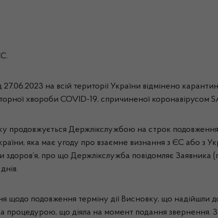
С.
 27.06.2023 на всій території України відмінено каранти
аторної хвороби COVID-19, спричиненої коронавірусом S
вку продовжується Держлікслужбою на строк подовженн
 країни, яка має угоду про взаємне визнання з ЄС або з 
ни здоров’я, про що Держлікслужба повідомляє Заявника (
днів.
я щодо подовження терміну дії Висновку, що надійшли до
я за процедурою, що діяла на момент подання звернення.