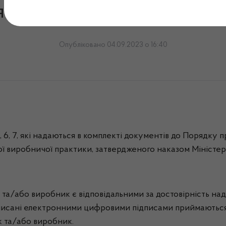
я Держлікслужби щодо де
Опубліковано 04.09.2023 о 16:40
, 6, 7, які надаються в комплекті документів до Порядку
ї виробничої практики, затвердженого наказом Міністерс
к та/або виробник є відповідальними за достовірність над
ідписані електронними цифровими підписами приймаються
к та/або виробник.