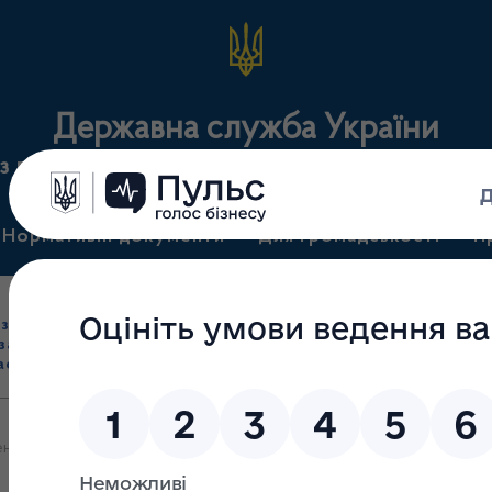
Державна служба України
з лікарських засобів та контролю за наркотикам
Нормативні документи
Для громадськості
П
Ліцензування
здрібна торгівля
Державний
виробництва лікарс
засобами, імпорт
нагляд
засобів, крові т
асобів (крім АФІ)
(контроль)
сертифікація
ення Держлікслужби щодо деяких питань