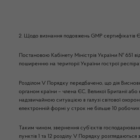
2. Щодо визнання подовжень GMP сертифікатів Є
Постановою Кабінету Міністрів України № 651 від
поширенню на території України гострої респір
Розділом V Порядку передбачено, що дія Висно
органом країни – члена ЄС, Великої Британії або
надзвичайною ситуацією в галузі світової охоро
електронній формі у строк не більше 10 робочих 
Таким чином, звернення суб’єктів господарюванн
пунктів 1 та 12 розділу V Порядку розглядаютьс