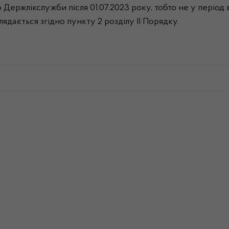
о Держлікслужби після 01.07.2023 року, тобто не у пері
глядається згідно пункту 2 розділу ІІ Порядку.