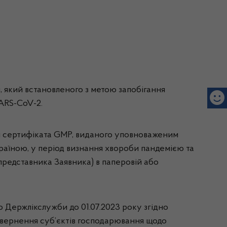
н, який встановленого з метою запобігання
ARS-CoV-2.
я сертифіката GMP, виданого уповноваженим
Україною, у період визнання хвороби пандемією та
представника Заявника) в паперовій або
 Держлікслужби до 01.07.2023 року згідно
 Звернення суб’єктів господарювання щодо