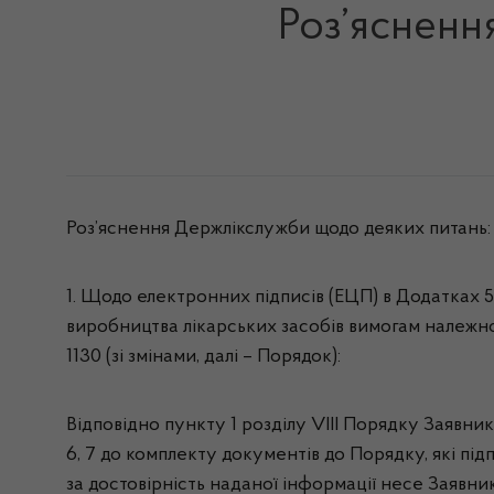
Роз’ясненн
Роз’яснення Держлікслужби щодо деяких питань:
1. Щодо електронних підписів (ЕЦП) в Додатках 5
виробництва лікарських засобів вимогам належно
1130 (зі змінами, далі – Порядок):
Відповідно пункту 1 розділу VIII Порядку Заявни
6, 7 до комплекту документів до Порядку, які п
за достовірність наданої інформації несе Заявни