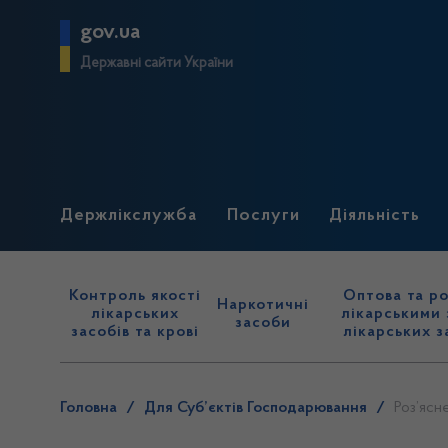
gov.ua
Державні сайти України
Держлікслужба
Послуги
Діяльність
Контроль якості
Оптова та ро
Наркотичні
лікарських
лікарськими 
засоби
засобів та крові
лікарських з
Головна
/
Для Суб’єктів Господарювання
/
Роз’ясн