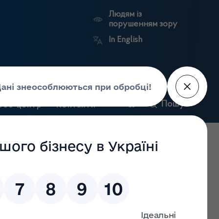
Людям із
порушенням зору
In English
и
Пошук
рес-центр
Контакти
Антикорупційний
ьких
Ринковий
Державні
портал
а
нагляд
реєстри
Держлікслужби