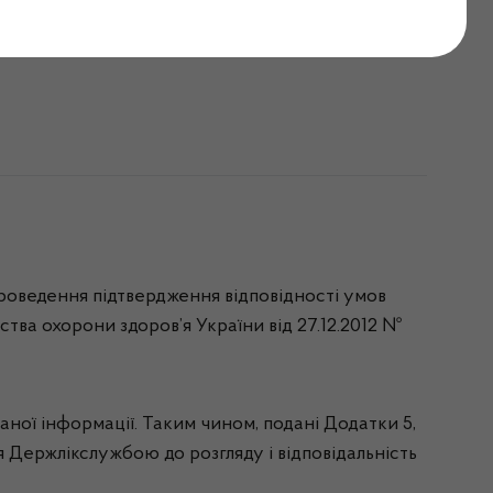
яких питань
 проведення підтвердження відповідності умов
тва охорони здоров’я України від 27.12.2012 №
аної інформації. Таким чином, подані Додатки 5,
 Держлікслужбою до розгляду і відповідальність