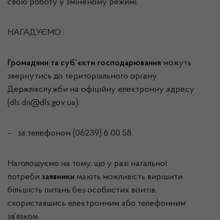
свою роботу у зміненому режимі.
НАГАДУЄМО:
Громадяни та суб`єкти господарювання
можуть
звернутись до територіального органу
Держлікслужби на офіційну електронну адресу
(dls.dn@dls.gov.ua);
– за телефоном (06239) 6 00 58.
Наголошуємо на тому, що у разі нагальної
потреби
заявники
мають можливість вирішити
більшість питань без особистих візитів,
скориставшись електронним або телефонним
зв’язком.