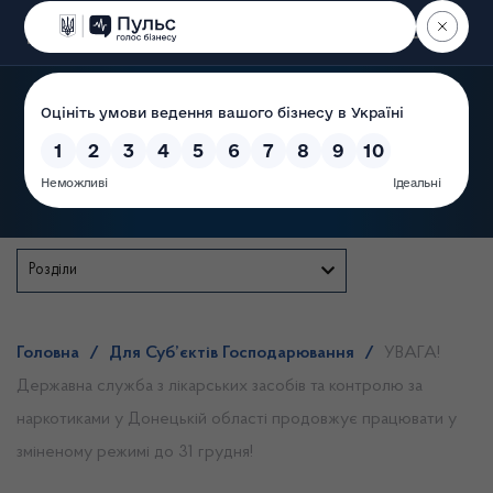
Пошук
Державна служба
Розділи
Головна
/
Для Суб’єктів Господарювання
/
УВАГА!
Державна служба з лікарських засобів та контролю за
наркотиками у Донецькій області продовжує працювати у
зміненому режимі до 31 грудня!