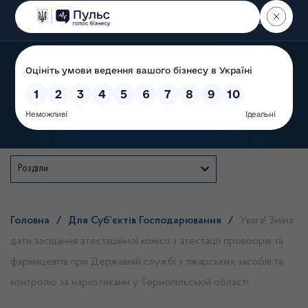
Пошук
Державна служба
Розділи
Головна
/
Для Суб’єктів Господарювання
/
Увага! Зміна
дати засідання атестаційної комісії з атестації провізорів та
фармацевтів при Державній службі з лікарських засобів та
контролю за наркотиками у Тернопільській області