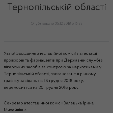
Тернопільській області
Опубліковано 05.12.2018 о 16:33
Увага
!
Засідання
атестаційної
комісії
з
атестації
провізорів
та
фармацевтів
при
Державній
службі
з
лікарських
засобів
та контролю за наркотиками у
Тернопільській
області
,
заплановане
в
річному
графіку
засідань
на 18 грудня 2018 року,
переноситься на 20 грудня 2018 року.
Секретар
атестаційної
комісії
Залецька
Ірина
Михайлівна