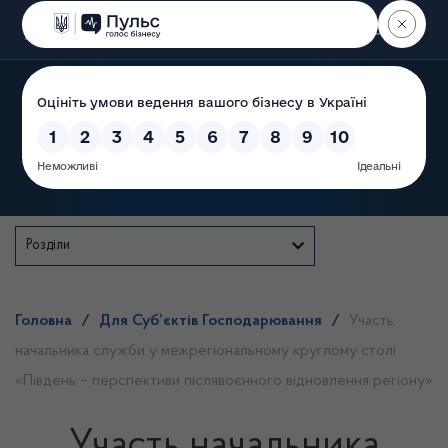
Пошук
Державна служба
Розділи
Головна
/
Для Суб’єктів Господарювання
/
Участь
начальника служби у межрегіональному круглому столі
«Південь – перспективи післявоєнного відновлення регіону»
Участь начальника