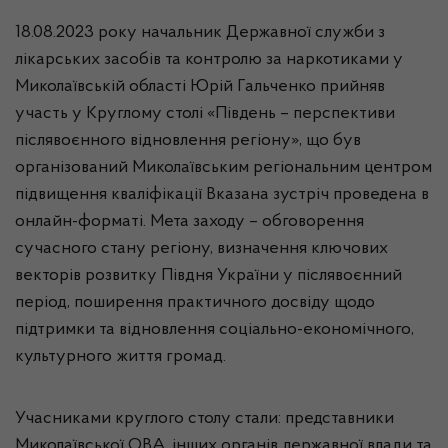
18.08.2023 року начальник Державної служби з
лікарських засобів та контролю за наркотиками у
Миколаївській області Юрій Гальченко прийняв
участь у Круглому столі «Південь – перспективи
післявоєнного відновлення регіону», що був
організований Миколаївським регіональним центром
підвищення кваліфікації Вказана зустріч проведена в
онлайн-форматі. Мета заходу – обговорення
сучасного стану регіону, визначення ключових
векторів розвитку Півдня України у післявоєнний
період, поширення практичного досвіду щодо
підтримки та відновлення соціально-економічного,
культурного життя громад.
Учасниками круглого столу стали: представники
Миколаївської ОВА, інших органів державної влади та