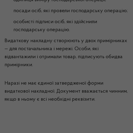
одиниця виміру господарської операції;
посади осіб, які провели господарську операцію;
особисті підписи осіб, які здійснили
господарську операцію.
Видаткову накладну створюють у двох примірниках
— для постачальника і мережі. Особи, які
відвантажили і отримали товар, підписують обидва
примірники.
Наразі не має єдиної затвердженої форми
видаткової накладної. Документ вважається чинним,
якщо в ньому є всі необхідні реквізити.