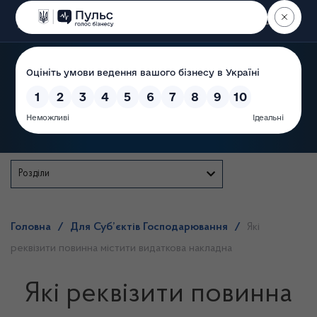
Пошук
Державна служба
Розділи
Головна
/
Для Суб’єктів Господарювання
/
Які
реквізити повинна містити видаткова накладна
Які реквізити повинна