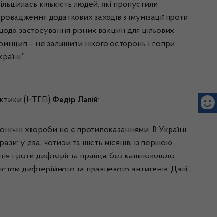
ільшилась кількість людей, які пропустили
провадження додаткових заходів з імунізації проти
щодо застосування різних вакцин для цільових
ринцип – не залишити нікого осторонь і попри
раїні.”
ктики (НТГЕІ)
Федір Лапій
:
ронічні хвороби не є протипоказаннями. В Україні
и: у два, чотири та шість місяців, із першою
ія проти дифтерії та правця, без кашлюкового
том дифтерійного та правцевого антигенів. Далі