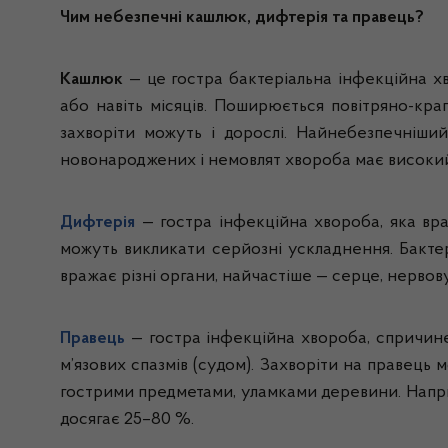
Чим небезпечні кашлюк, дифтерія та правець?
Кашлюк
— це гостра бактеріальна інфекційна х
або навіть місяців. Поширюється повітряно-кра
захворіти можуть і дорослі. Найнебезпечніши
новонароджених і немовлят хвороба має високий р
Дифтерія
— гостра інфекційна хвороба, яка вр
можуть викликати серйозні ускладнення. Бактер
вражає різні органи, найчастіше — серце, нерво
Правець
— гостра інфекційна хвороба, спричин
м’язових спазмів (судом). Захворіти на правець
гострими предметами, уламками деревини. Напри
досягає 25–80 %.