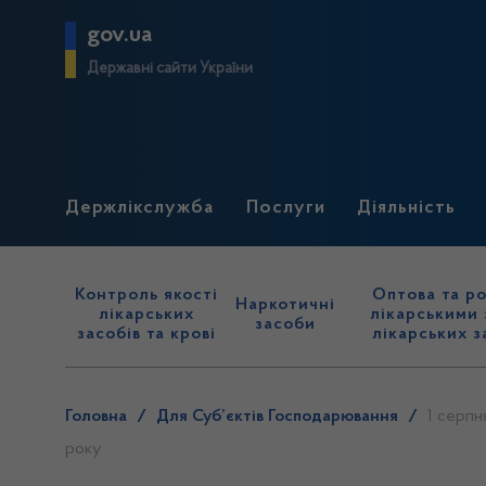
gov.ua
Державні сайти України
Держлікслужба
Послуги
Діяльність
Контроль якості
Оптова та ро
Наркотичні
лікарських
лікарськими 
засоби
засобів та крові
лікарських з
Головна
/
Для Суб’єктів Господарювання
/
1 серпн
року