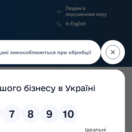
Людям із
порушенням зору
In English
Пошук
рес-центр
Контакти
Антикорупційний
ьких
Ринковий
Державні
портал
а
нагляд
реєстри
Держлікслужби
 кашлюку, дифтерії та правця, яка триватиме до кінця