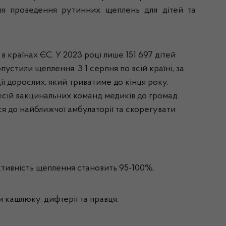
для проведення рутинних щеплень для дітей та
в країнах ЄС. У 2023 році лише 151 697 дітей
стили щеплення. З 1 серпня по всій країні, за
ії дорослих, який триватиме до кінця року.
есій вакцинальних команд медиків до громад.
ся до найближчої амбулаторії та скорегувати
ктивність щеплення становить 95-100%.
и кашлюку, дифтерії та правця.