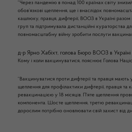
“Через пандемію в понад 100 країнах світу знизи
обов’язкові щеплення, ще і внаслідок повномасшта
кашлюку, правця, дифтерії, ВООЗ в Україні разом
груп та підтримувала дистанційні кураторства дл
повномасштабну війну зробити послуги вакцинації
д-р Ярно Хабіхт, голова Бюро ВООЗ в Україні
Кому і коли вакцинуватися, пояснює Голова Націо
“Вакцинуватися проти дифтерії та правця мають ус
щеплення для профілактики дифтерії, правця та к
ревакцинацією у 18 місяців. П’яте щеплення пров
компонента. Шосте щеплення, третю ревакцинацію
дорослим потрібно оновлювати свій захист від диф