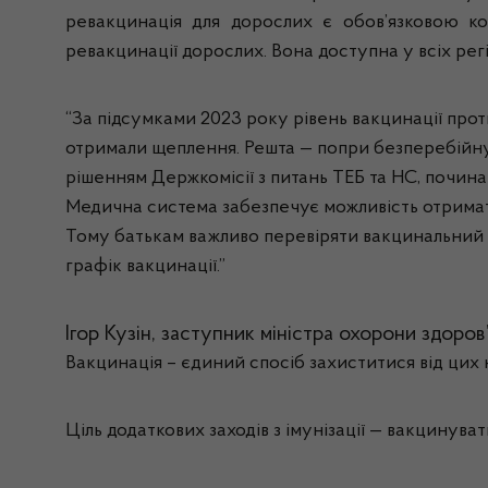
ревакцинація для дорослих є обов’язковою ко
ревакцинації дорослих. Вона доступна у всіх рег
“За підсумками 2023 року рівень вакцинації проти
отримали щеплення. Решта — попри безперебійну н
рішенням Держкомісії з питань ТЕБ та НС, почина
Медична система забезпечує можливість отримати
Тому батькам важливо перевіряти вакцинальний ст
графік вакцинації.”
Ігор Кузін, заступник міністра охорони здоров
Вакцинація – єдиний спосіб захиститися від цих
Ціль додаткових заходів з імунізації — вакцинува