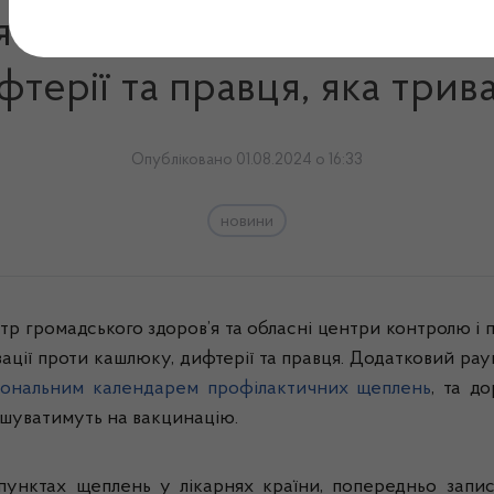
 всеукраїнська кампанія з
терії та правця, яка трив
Опубліковано 01.08.2024 о 16:33
новини
нтр громадського здоров’я та обласні центри контролю і
ції проти кашлюку, дифтерії та правця. Додатковий раун
іональним календарем профілактичних щеплень
, та д
ошуватимуть на вакцинацію.
пунктах щеплень у лікарнях країни, попередньо запис