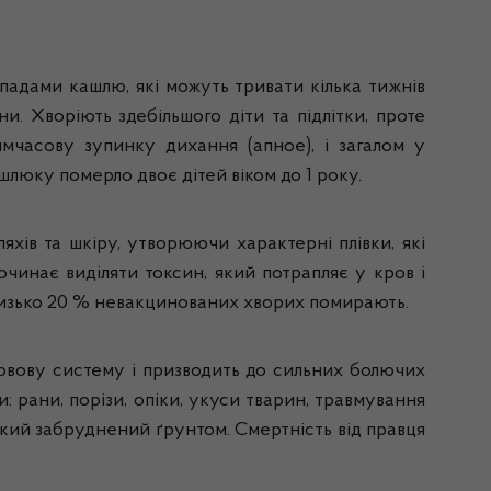
падами кашлю, які можуть тривати кілька тижнів
. Хворіють здебільшого діти та підлітки, проте
мчасову зупинку дихання (апное), і загалом у
шлюку померло двоє дітей віком до 1 року.
хів та шкіру, утворюючи характерні плівки, які
чинає виділяти токсин, який потрапляє у кров і
близько 20 % невакцинованих хворих помирають.
ервову систему і призводить до сильних болючих
 рани, порізи, опіки, укуси тварин, травмування
кий забруднений ґрунтом. Смертність від правця