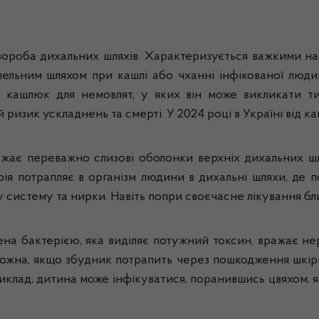
вороба дихальних шляхів. Характеризується важкими на
пельним шляхом при кашлі або чханні інфікованої людини
й кашлюк для немовлят, у яких він може викликати ти
изик ускладнень та смерті. У 2024 році в Україні від ка
ажає переважно слизові оболонки верхніх дихальних шля
ія потрапляє в організм людини в дихальні шляхи, де по
ву систему та нирки. Навіть попри своєчасне лікування 
ена бактерією, яка виділяє потужний токсин, вражає н
 можна, якщо збудник потрапить через пошкодження шкіри:
клад, дитина може інфікуватися, поранившись цвяхом, я