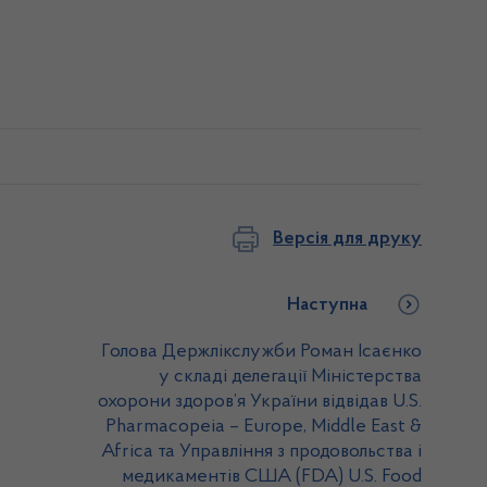
Версія для друку
Наступна
Голова Держлікслужби Роман Ісаєнко
у складі делегації Міністерства
охорони здоров’я України відвідав U.S.
Pharmacopeia – Europe, Middle East &
Africa та Управління з продовольства і
медикаментів США (FDA) U.S. Food