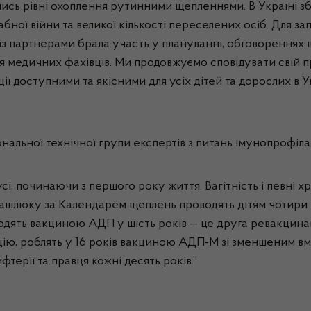
лись рівні охоплення рутинними щепленнями. В Україні зб
бної війни та великої кількості переселених осіб. Для за
 із партнерами брала участь у плануванні, обговореннях 
я медичних фахівців. Ми продовжуємо сповідувати свій п
 доступними та якісними для усіх дітей та дорослих в Ук
нальної технічної групи експертів з питань імунопрофіла
і, починаючи з першого року життя. Вагітність і певні х
ашлюку за Календарем щеплень проводять дітям чотири раз
одять вакциною АДП у шість років — це друга ревакцинац
, роблять у 16 років вакциною АДП-М зі зменшеним вміс
терії та правця кожні десять років.”