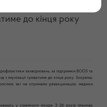
 посилення імунізації
атиме до кінця року
 профілактики захворювань, за підтримки ВООЗ та
д з імунізації триватиме до кінця року. Зокрема,
орослим, які не отримали ревакцинацію, медики
авшись у сімейного лікаря. З 26 років планова