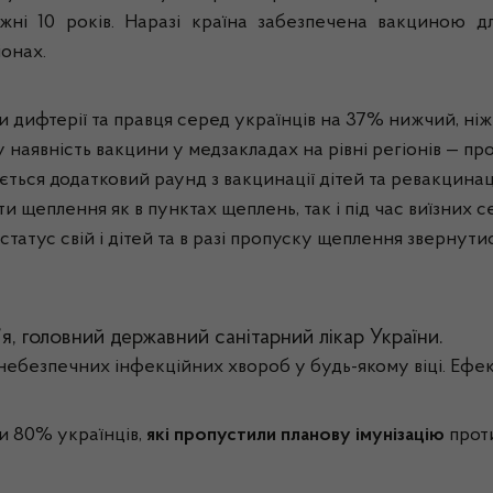
жні 10 років. Наразі країна забезпечена вакциною 
іонах.
 дифтерії та правця серед українців на 37% нижчий, ніж 
аявність вакцини у медзакладах на рівні регіонів — пропу
ється додатковий раунд з вакцинації дітей та ревакцинац
 щеплення як в пунктах щеплень, так і під час виїзних с
атус свій і дітей та в разі пропуску щеплення звернути
’я, головний державний санітарний лікар України.
 небезпечних інфекційних хвороб у будь-якому віці. Ефе
ти 80% українців,
які пропустили планову імунізацію
прот