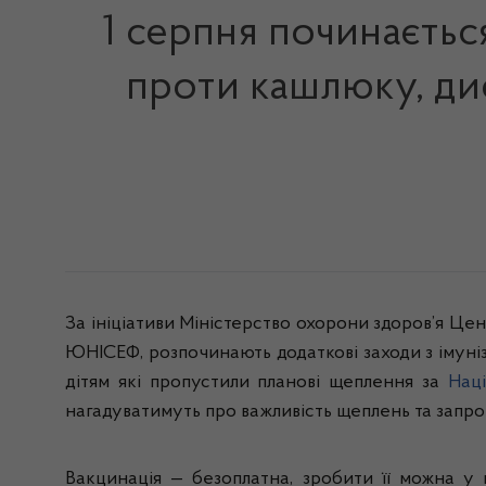
1 серпня починається
проти кашлюку, диф
За ініціативи Міністерство охорони здоров’я Це
ЮНІСЕФ, розпочинають додаткові заходи з імуніза
дітям які пропустили планові щеплення за
Нац
нагадуватимуть про важливість щеплень та запр
Вакцинація — безоплатна, зробити її можна у 