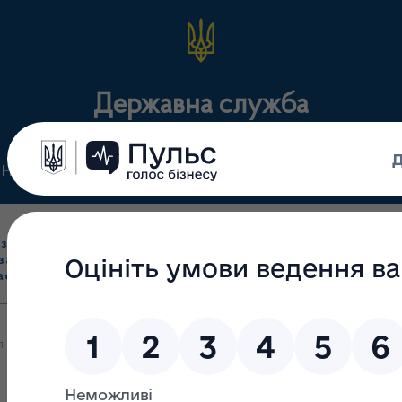
Державна служба
Нормативні документи
Для громадськості
П
Ліцензування
здрібна торгівля
Державний
виробництва лікарс
засобами, імпорт
нагляд
засобів, крові т
асобів (крім АФІ)
(контроль)
сертифікація
я починається всеукраїнська кампанія з посилення імунізації проти