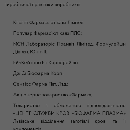
виробничої практики виробників:
Кволіті Фармасьютікалз Лімітед;
Популар Фармас’ютікалз ПЛС.;
МСН Лабораторіс Прайвіт Лімітед, Формулейшн
Дівіжн, Юніт-II;
ЕйчКей інно.Ен Корпорейшн;
ДжіСі Біофарма Корп.;
Сентісс Фарма Пвт. Лтд.;
Акціонерне товариство «Фармак»;
Товариство з обмеженою відповідальністю
«ЦЕНТР СЛУЖБИ КРОВІ «БІОФАРМА ПЛАЗМА»
Львівське відділення заготівлі крові та її
компонентів;