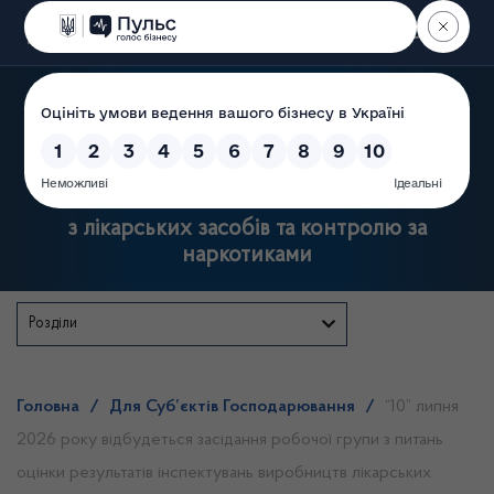
Пошук
Державна служба України
з лікарських засобів та контролю за
наркотиками
Розділи
Головна
/
Для Суб’єктів Господарювання
/
“10” липня
2026 року відбудеться засідання робочої групи з питань
оцінки результатів інспектувань виробництв лікарських