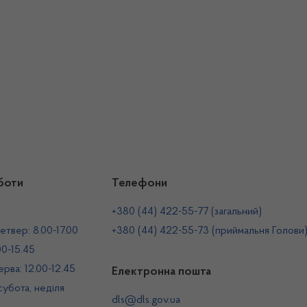
боти
Телефони
+380 (44) 422-55-77 (загальний)
етвер: 8.00-17.00
+380 (44) 422-55-73 (приймальня Голови
00-15.45
рва: 12.00-12.45
Електронна пошта
 субота, неділя
dls@dls.gov.ua