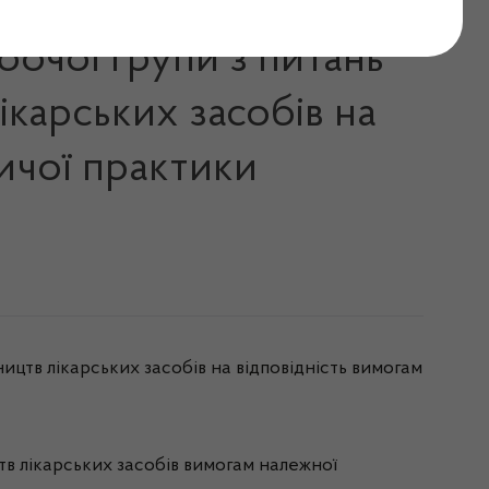
бочої групи з питань
ікарських засобів на
ичої практики
ництв лікарських засобів на відповідність вимогам
цтв лікарських засобів вимогам належної