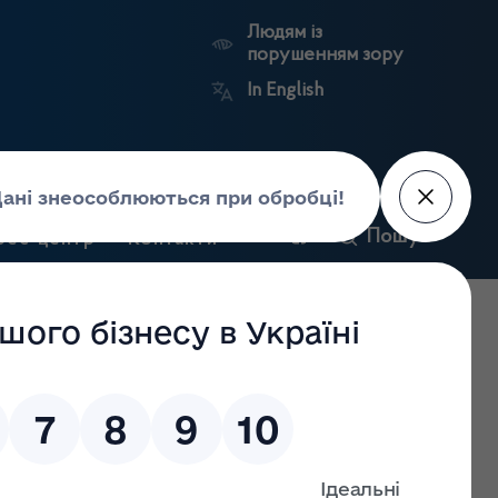
Людям із
порушенням зору
In English
и
Пошук
рес-центр
Контакти
Антикорупційний
ьких
Ринковий
Державні
портал
а
нагляд
реєстри
Держлікслужби
и результатів інспектувань виробництв лікарських