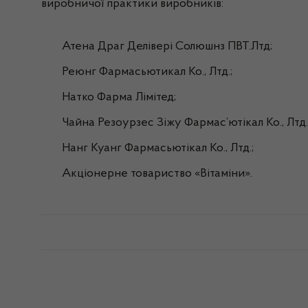
виробничої практики виробників:
Атена Драг Делівері Солюшнз ПВТ.Лтд;
Реюнг Фармасьютикал Ко., Лтд.;
Натко Фарма Лімітед;
Чайна Резоурзес Зіжу Фармас’ютікал Ко., Лтд.
Нанг Куанг Фармасьютікал Ко., Лтд.;
Акціонерне товариство «Вітаміни».