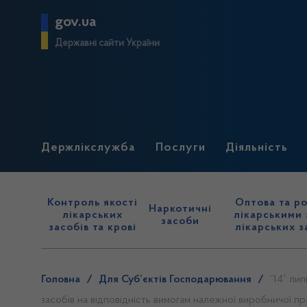
gov.ua
Державні сайти України
Держлікслужба
Послуги
Діяльність
Контроль якості
Оптова та ро
Наркотичні
лікарських
лікарськими 
засоби
засобів та крові
лікарських з
Головна
/
Для Суб’єктів Господарювання
/
“14” ли
засобів на відповідність вимогам належної виробничої пр