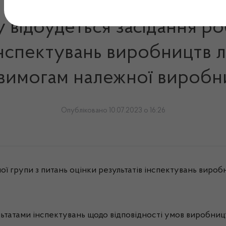
у відбудеться засідання ро
інспектувань виробництв л
ь вимогам належної виробн
Опубліковано 10.07.2023 о 16:26
ої групи з питань оцінки результатів інспектувань вироб
зультатами інспектувань щодо відповідності умов виробни