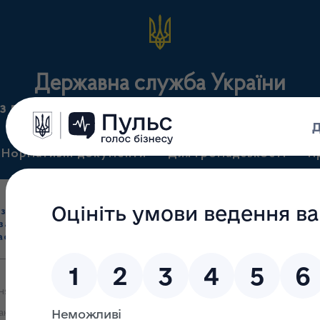
Державна служба України
з лікарських засобів та контролю за наркотикам
Нормативні документи
Для громадськості
П
Ліцензування
здрібна торгівля
Державний
виробництва лікарс
засобами, імпорт
нагляд
засобів, крові т
асобів (крім АФІ)
(контроль)
сертифікація
пня 2023 року відбудеться засідання робочої групи з питань оцінк
актики