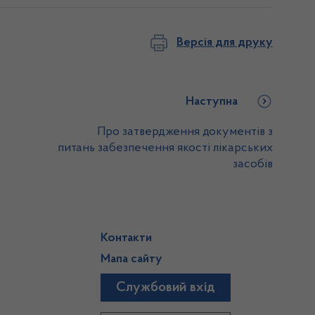
Версія для друку
Наступна
Про затвердження документів з
питань забезпечення якості лікарських
засобів
Контакти
Мапа сайту
Службовий вхід
)