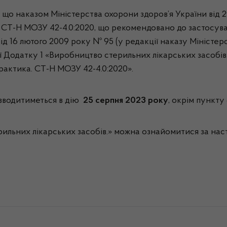
що наказом Міністерства охорони здоров’я України від 2
. СТ-Н МОЗУ 42-4.0:2020, що рекомендовано до застосув
ід 16 лютого 2009 року № 95 (у редакції наказу Міністер
ї Додатку 1 «Виробництво стерильних лікарських засобів
рактика. СТ-Н МОЗУ 42-4.0:2020».
 вводитиметься в дію
25 серпня 2023 року
, окрім пункту
ильних лікарських засобів.» можна ознайомитися за на