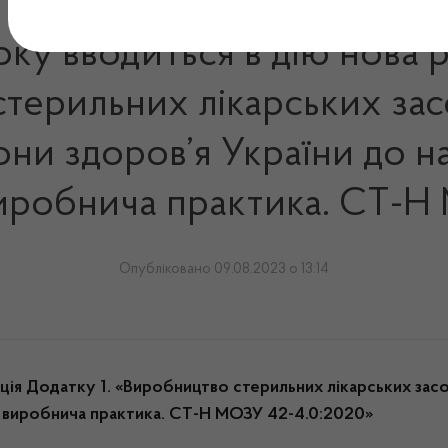
ку вводиться в дію нова р
терильних лікарських засо
ни здоров’я України до н
иробнича практика. СТ-Н
Опубліковано 09.08.2023 о 13:14
кція
Додатку 1. «Виробництво стерильних лікарських засо
на виробнича практика. СТ-Н МОЗУ 42-4.0:2020»