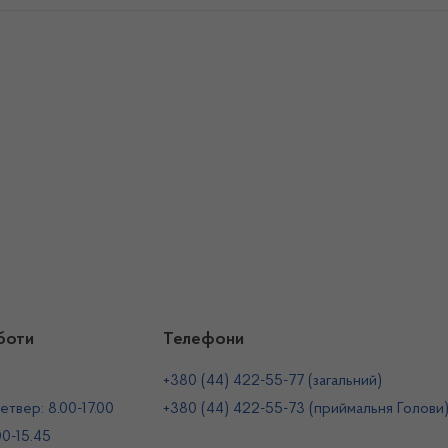
боти
Телефони
+380 (44) 422-55-77 (загальний)
етвер: 8.00-17.00
+380 (44) 422-55-73 (приймальня Голови
00-15.45