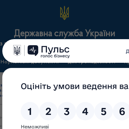
Державна служба України
з лікарських засобів та контролю за наркотикам
Нормативні документи
Для громадськості
П
Ліцензування
здрібна торгівля
Державний
виробництва лікарс
засобами, імпорт
нагляд
засобів, крові т
асобів (крім АФІ)
(контроль)
сертифікація
ня 2023 року вводиться в дію нова редакція Додатку 1. «Виробни
ікарські засоби. Належна виробнича практика. СТ-Н МОЗУ 42-4.0