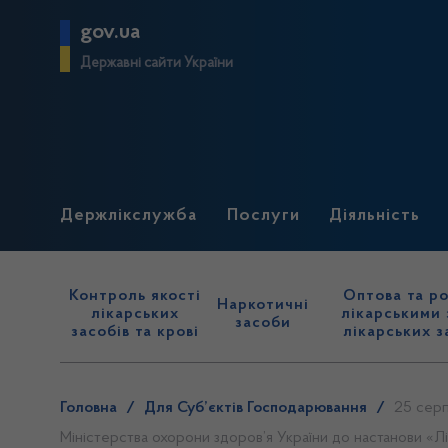
gov.ua
Державні сайти України
Держлікслужба
Послуги
Діяльність
Контроль якості
Оптова та ро
Наркотичні
лікарських
лікарськими 
засоби
засобів та крові
лікарських з
Головна
/
Для Суб’єктів Господарювання
/
25 серп
Міністерства охорони здоров’я України до настанови «Л