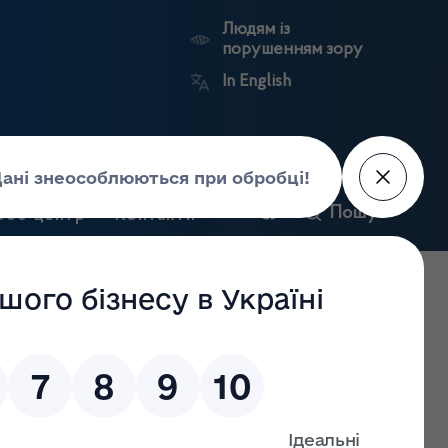
Людям із
порушенням зору
In English
и
Пошук
рес-центр
Контакти
Антикорупційний
ьких
Ринковий
Державні
портал
а
нагляд
реєстри
Держлікслужби
цтво стерильних лікарських засобів.» стандарту
:2020»