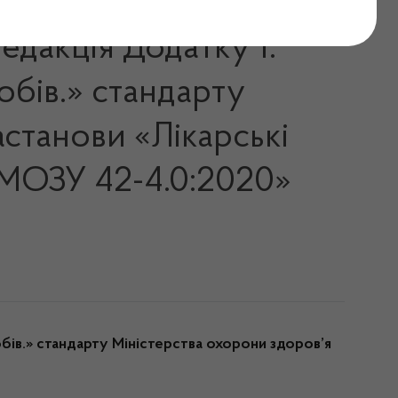
едакція Додатку 1.
бів.» стандарту
астанови «Лікарські
 МОЗУ 42-4.0:2020»
бів.» стандарту Міністерства охорони здоров’я