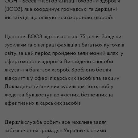
ООН – Всесвітньої організації охорони здоров’я
(ВООЗ), яка координує громадські та державні
інституції, що опікуються охороною здоров’я.
Цьогоріч ВООЗ відзначає своє 75-річчя. Завдяки
зусиллям та співпраці фахівців з багатьох куточків
світу, за цей період пройдено величезний шлях у
сфері охорони здоров’я. Винайдено способи
лікування багатьох хвороб. Зроблено безліч
відкриттів у сфері лікарських засобів та вакцин.
Докладено титанічних зусиль для того, щоб у
людства був доступ до якісних, безпечних та
ефективних лікарських засобів.
Держлікслужба робить все можливе задля
забезпечення громадян України якісними