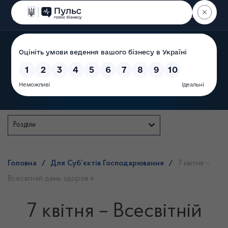
Пошук
Державна служба
Розділи
Головна
/
Для Суб’єктів Господарювання
/
7 квітня –
Всесвітній день здоров’я
7 квітня – Всесвітній