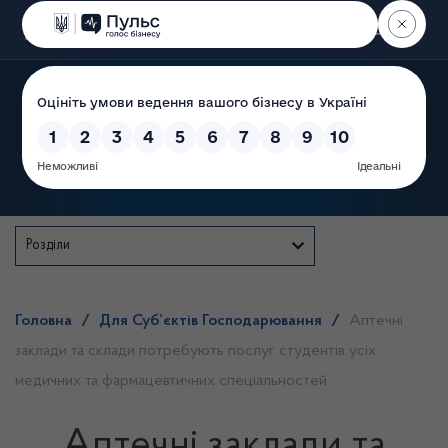
Пошук
Державна служба
Розділи
Головна
/
Для Суб’єктів Господарювання
/
Аптечні
заклади та склади потребують послуг студентів усіх
медичних та фармацевтичних спеціальностей
Аптечні заклади та