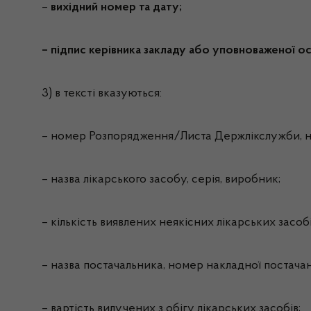
–
вихідний номер та дату;
– підпис керівника закладу або уповноваженої о
3) в тексті вказуються:
– номер Розпорядження/Листа Держлікслужби, на
– назва лікарського засобу, серія, виробник;
– кількість виявлених неякісних лікарських засобі
– назва постачальника, номер накладної постачанн
– вартість вилучених з обігу лікарських засобів;