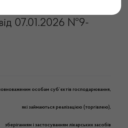
ролю за наркотиками у
від 07.01.2026 №9-
уповноваженим особам
суб`єктів господарювання,
які займаються реалізацією (торгівлею),
зберіганням і застосуванням лікарських засобів