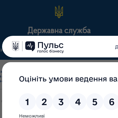
Державна служба
Нормативні документи
Для громадськості
П
Ліцензування
здрібна торгівля
Державний
виробництва лікарс
засобами, імпорт
нагляд
засобів, крові т
асобів (крім АФІ)
(контроль)
сертифікація
лікарських засобів та контролю за наркотиками у Миколаївській о