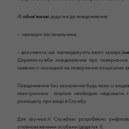
4)
обов
’
язкові
додатки до повідомлення:
– накладні постачальника;
– документи, що підтверджують вжиті заходи (
на
Держлікслужби повідомлення про повернення 
наявності накладної на повернення лікарських з
Повідомлення без зазначення будь-яких із вище
електронною поштою необхідно надсилати тіл
розміщену при вході в Службу.
Для зручності Службою розроблено уніфіков
уповноваженими особами (додаток 1).