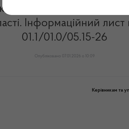
карських засобів та конт
асті. Інформаційний лист 
01.1/01.0/05.15-26
Опубліковано 07.01.2026 о 10:09
Керівникам та 