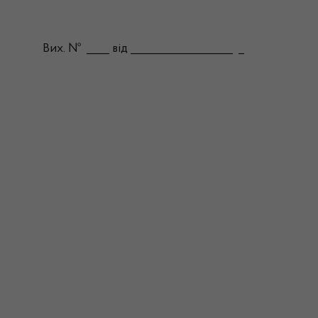
Вих. № ____ від __________________ _