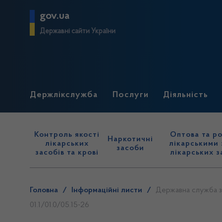
gov.ua
Державні сайти України
Держлікслужба
Послуги
Діяльність
Контроль якості
Оптова та ро
Наркотичні
лікарських
лікарськими 
засоби
засобів та крові
лікарських з
Головна
/
Інформаційні листи
/
Державна служба з 
01.1/01.0/05.15-26