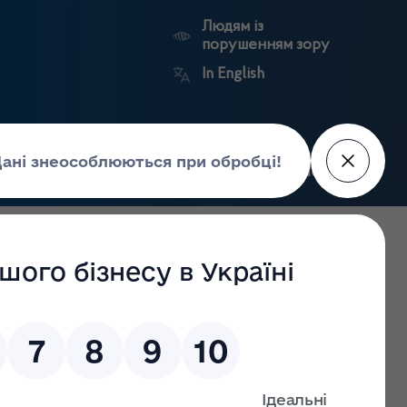
Людям із
порушенням зору
In English
Пошук
рес-центр
Контакти
Антикорупційний
ьких
Ринковий
Державні
портал
а
нагляд
реєстри
Держлікслужби
бласті. Інформаційний лист від 07.01.2026 №9-