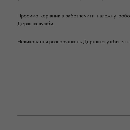
Просимо керівників забезпечити належну робот
Держлікслужби.
Невиконання розпоряджень Держлікслужби тягне 
________________________________________________