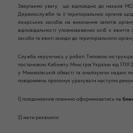
Звертаємо увагу, що відповідно до наказів 
Держлікслужби та її територіальних органів що
лікарських засобів на виконання запитів орган
відповідальності уповноважених осіб є вжиття 
засоби та вжиті заходи до територіального орга
Служба керуючись у роботі Типовою інструкцією
постановою Кабінету Міністрів України
від 17.01
у Миколаївській області та аналізуючи надані п
повідомлень пропонує урахувати наступні реком
1) повідомлення повинно оформлюватись на
блан
2) мати реквізити: