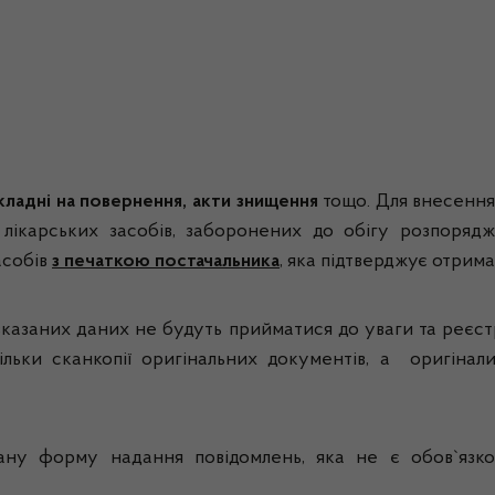
кладні на повернення, акти знищення
тощо. Для внесення 
лікарських засобів, заборонених до обігу розпоряд
асобів
з печаткою постачальника
, яка підтверджує отрима
вказаних даних не будуть прийматися до уваги та реєст
ьки сканкопії оригінальних документів, а оригінал
ану форму надання повідомлень, яка не є обов`язко