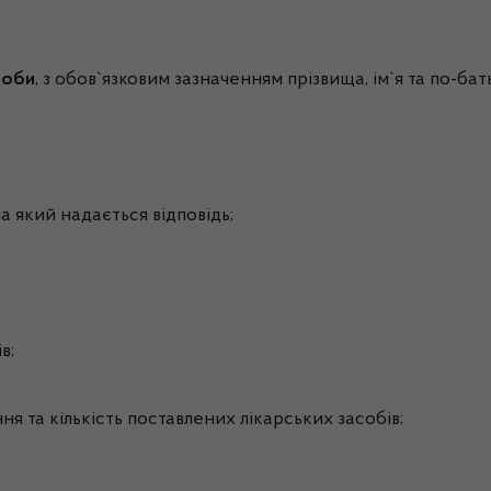
соби
, з обов`язковим зазначенням прізвища, ім`я та по-ба
 який надається відповідь;
в;
я та кількість поставлених лікарських засобів;