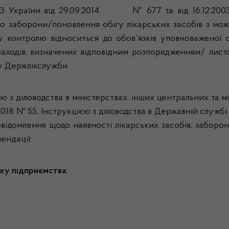
МОЗ України від 29.09.2014 № 677 та від 16.12.2003
до заборони/поновлення обігу лікарських засобів з м
у контролю відноситься до обов`язків уповноваженої 
заходів, визначених відповідним розпорядженням/ листо
ну Держлікслужби.
 з діловодства в міністерствах, інших центральних та м
.2018 № 55,
Інструкцією з діловодства в Державній службі 
овідомлення щодо наявності лікарських засобів, заборон
ендації:
ку підприємства
;