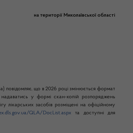
на території Миколаївської області
а) повідомляє, що в 2026 році змінюється формат
е надаватись у формі скан-копій розпоряджень
гу лікарських засобів розміщені на офіційному
ex.dls.gov.ua/QLA/DocList.aspx
та доступні для