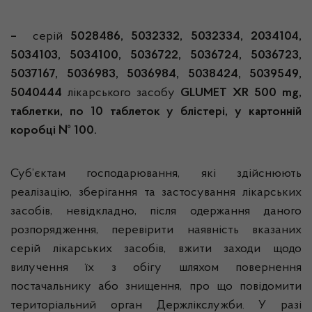
–
серій
5028486, 5032332, 5032334, 2034104,
5034103, 5034100, 5036722, 5036724, 5036723,
5037167, 5036983, 5036984, 5038424, 5039549,
5040444
лікарського засобу
GLUMET XR 500 mg,
таблетки, по 10 таблеток у блістері, у картонній
коробці № 100.
Суб’єктам господарювання, які здійснюють
реалізацію, зберігання та застосування лікарських
засобів, невідкладно, після одержання даного
розпорядження, перевірити наявність вказаних
серій лікарських засобів, вжити заходи щодо
вилучення їх з обігу шляхом повернення
постачальнику або знищення, про що повідомити
територіальний орган Держлікслужби. У разі