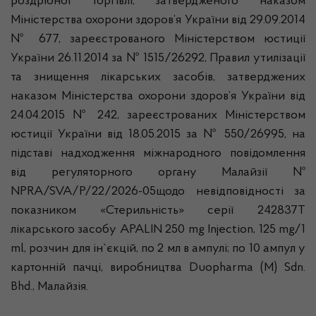
роздрібної торгівлі, затвердженого наказом
Міністерства охорони здоров’я України від 29.09.2014
№ 677, зареєстрованого Міністерством юстиції
України 26.11.2014 за № 1515/26292, Правил утилізації
та знищення лікарських засобів, затверджених
наказом Міністерства охорони здоров’я України від
24.04.2015 № 242, зареєстрованих Міністерством
юстиції України від 18.05.2015 за № 550/26995, на
підставі надходження міжнародного повідомлення
від регуляторного органу Малайзії №
NPRA/SVA/P/22/2026-05щодо невідповідності за
показником «Стерильність» серії 242837T
лікарського засобу APALIN 250 mg Injection, 125 mg/1
ml, розчин для ін`єкцій, по 2 мл в ампулі; по 10 ампул у
картонній пачці, виробництва Duopharma (M) Sdn.
Bhd., Малайзія.