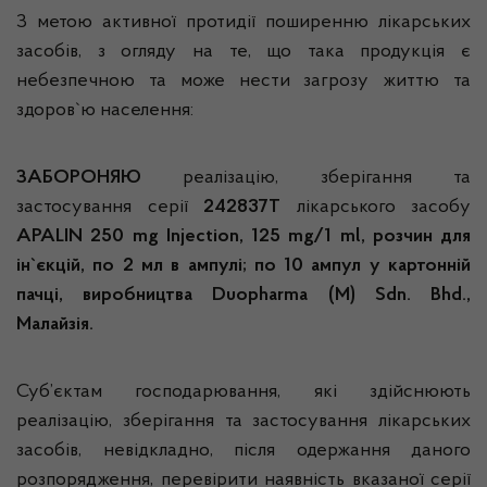
З метою активної протидії поширенню лікарських
засобів, з огляду на те, що така продукція є
небезпечною та може нести загрозу життю та
здоров`ю населення:
ЗАБОРОНЯЮ
реалізацію, зберігання та
застосування серії
242837T
лікарського засобу
APALIN 250 mg Injection, 125 mg/1 m
l
, розчин для
ін`єкцій, по 2 мл в ампулі; по 10 ампул у картонній
пачці, виробництва Duopharma (M) Sdn. Bhd.,
Малайзія.
Суб’єктам господарювання, які здійснюють
реалізацію, зберігання та застосування лікарських
засобів, невідкладно, після одержання даного
розпорядження, перевірити наявність вказаної серії