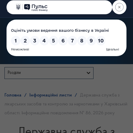
Пошук
Державна служба
Розділи
Головна
/
Інформаційні листи
/
Державна служба з
лікарських засобів та контролю за наркотиками у Харківській
області. Інформаційне повідомлення № 86, 2026 року
Державна служба з