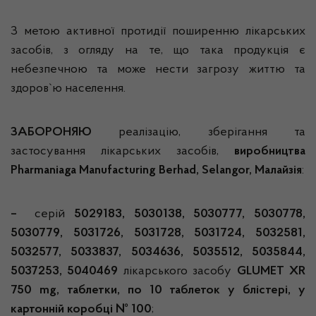
З метою активної протидії поширенню лікарських
засобів, з огляду на те, що така продукція є
небезпечною та може нести загрозу життю та
здоров`ю населення.
ЗАБОРОНЯЮ
реалізацію, зберігання та
застосування лікарських засобів,
виробництва
Pharmaniaga Manufacturing Berhad, Selangor, Малайзія
:
–
серій
5029183, 5030138, 5030777, 5030778,
5030779, 5031726, 5031728,
5031724, 5032581,
5032577, 5033837, 5034636, 5035512, 5035844,
5037253, 5040469
лікарського засобу
GLUMET XR
750 mg, таблетки, по 10 таблеток у блістері, у
картонній коробці № 100
;