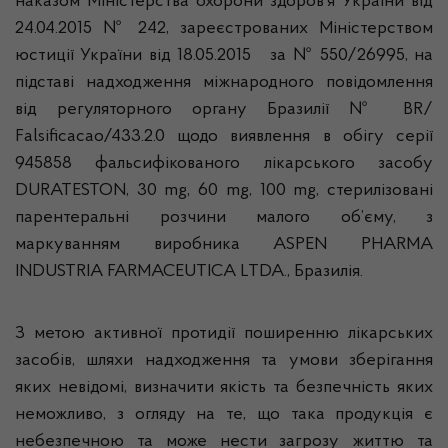
наказом Міністерства охорони здоров’я України від
24.04.2015 № 242, зареєстрованих Міністерством
юстиції України від 18.05.2015 за № 550/26995, на
підставі надходження міжнародного повідомлення
від регуляторного органу Бразилії № BR/
Falsificacao/433.2.0 щодо виявлення в обігу серії
945858 фальсифікованого лікарського засобу
DURATESTON, 30 mg, 60 mg, 100 mg, cтерилізовані
парентеральні розчини малого об’єму, з
маркуванням виробника ASPEN PHARMA
INDUSTRIA FARMACEUTICA LTDA., Бразилія.
З метою активної протидії поширенню лікарських
засобів, шляхи надходження та умови зберігання
яких невідомі, визначити якість та безпечність яких
неможливо, з огляду на те, що така продукція є
небезпечною та може нести загрозу життю та