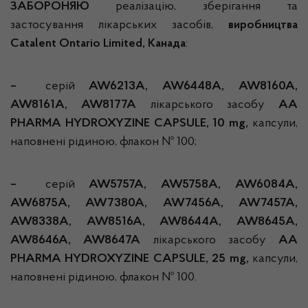
ЗАБОРОНЯЮ
реалізацію, зберігання та
застосування лікарських засобів,
виробництва
Catalent Ontario Limited, Канада
:
–
серій
AW6213A, AW6448A, AW8160A,
AW8161A, AW8177A
лікарського засобу
АА
PHARMA HYDROXYZINE CAPSULE, 10 mg,
капсули,
наповнені рідиною, флакон № 100;
–
серій
AW5757A, AW5758A, AW6084A,
AW6875A, AW7380A, AW7456A, AW7457A,
AW8338A, AW8516A, AW8644A, AW8645A,
AW8646A, AW8647A
лікарського засобу
АA
PHARMA HYDROXYZINE CAPSULE, 25 mg,
капсули,
наповнені рідиною, флакон № 100.