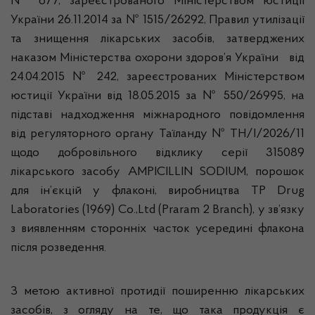
№ 677, зареєстрованого Міністерством юстиції
України 26.11.2014 за № 1515/26292, Правил утилізації
та знищення лікарських засобів, затверджених
наказом Міністерства охорони здоров’я України від
24.04.2015 № 242, зареєстрованих Міністерством
юстиції України від 18.05.2015 за № 550/26995, на
підставі надходження міжнародного повідомлення
від регуляторного органу Таїланду № TH/I/2026/11
щодо добровільного відклику серії 315089
лікарського засобу AMPICILLIN SODIUM, порошок
для ін’єкцій у флаконі, виробництва TP Drug
Laboratories (1969) Co.,Ltd (Praram 2 Branch), у зв’язку
з виявленням сторонніх часток усередині флакона
після розведення.
З метою активної протидії поширенню лікарських
засобів, з огляду на те, що така продукція є