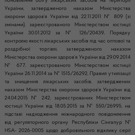
поновлення обігу лікарських засобів на території
України, затвердженого наказом Міністерства
охорони здоров’я України від 22.11.2011 № 809 (зі
змінами), зареєстрованого Міністерством юстиції
України 30.01.2012 за № 126/20439, Порядку
контролю якості лікарських засобів під час оптової та
роздрібної торгівлі, затвердженого наказом
Міністерства охорони здоров’я України від 29.09.2014
№ 677, зареєстрованого Міністерством юстиції
України 26.11.2014 за № 1515/26292, Правил утилізації
та знищення лікарських засобів, затверджених
наказом Міністерства охорони здоров’я України від
24.04.2015 № 242, зареєстрованих Міністерством
юстиції України від 18.05.2015 за № 550/26995, на
підставі надходження міжнародного повідомлення
від регуляторного органу Республіки Сінгапур №
HSA- 2026-0005 щодо добровільного відклику серії