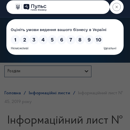
Пошук
Державна служба
Розділи
Головна
/
Інформаційні листи
/
Інформаційний лист №
45, 2019 року
Інформаційний лист №