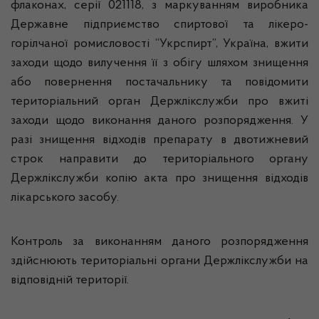
флаконах, серії 021118, з маркуванням виробника
Державне підприємство спиртової та лікеро-
горілчаної ромисловості “Укрспирт”, Україна, вжити
заходи щодо вилучення її з обігу шляхом знищення
або повернення постачальнику та повідомити
територіальний орган Держлікслужби про вжиті
заходи щодо виконання даного розпорядження. У
разі знищення відходів препарату в двотижневий
строк направити до територіального органу
Держлікслужби копію акта про знищення відходів
лікарського засобу.
Контроль за виконанням даного розпорядження
здійснюють територіальні органи Держлікслужби на
відповідній території.