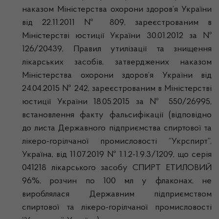
наказом Міністерства охорони здоров’я України
від 22.11.2011 № 809, зареєстрованим в
Міністерстві юстиції України 30.01.2012 за №
126/20439, Правил утилізації та знищення
лікарських засобів, затверджених наказом
Міністерства охорони здоров’я України від
24.04.2015 № 242, зареєстрованим в Міністерстві
юстиції України 18.05.2015 за № 550/26995,
встановлення факту фальсифікації (відповідно
до листа Державного підприємства спиртової та
лікеро-горілчаної промисловості “Укрспирт”,
Україна, від 11.07.2019 № 1.1.2-1.9.3/1209, що серія
041218 лікарського засобу СПИРТ ЕТИЛОВИЙ
96%, розчин по 100 мл у флаконах, не
вироблялася Державним підприємством
спиртової та лікеро-горілчаної промисловості