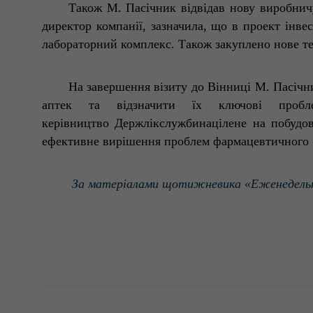
Також М. Пасічник відвідав нову виробнич
директор компанії, зазначила, що в проект інве
лабораторний комплекс. Також закуплено нове те
На завершення візиту до Вінниці М. Пасічни
аптек та відзначити їх ключові пробл
керівництво Держліксл
ужбинацілене на побудов
ефективне вирішення проблем фармацевтичного б
За матер
і
алами
щотижневика
«Еженедель