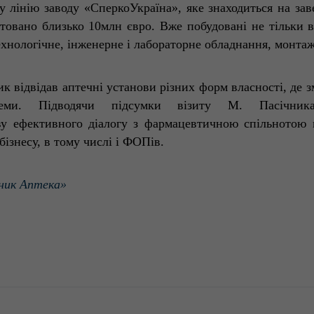
у лінію заводу «
СперкоУкраїна
», яке знаходиться на зав
стовано близько 10млн євро. Вже побудовані не тільки в
хнологічне, інженерне і лабораторне обладнання, монтаж
к відвідав аптечні установи різних форм власності, де 
еми. Підводячи підсумки візиту М. Пасічни
у ефективного діалогу з фармацевтичною спільнотою н
ізнесу, в тому числі
і ФОП
ів.
ник Аптека»