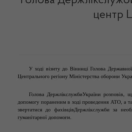
Голова Держлікслужби
центр 
У ході візиту до Вінниці Голова Державно
Центрального регіону Міністерства оборони Укра
Голова Держлікслужби
України розповів, щ
допомогу пораненим в ході проведення АТО, а т
звертатися до фахівцівДержлікслужби за необ
гуманітарної допомоги.