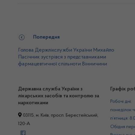
Попередня
Голова Держлікслужби України Михайло
Пасічник зустрівся з представниками
фармацевтичної спільноти Вінничини
Державна служба України з
Графік ро
лікарських засобів та контролю за
Робочі дні:
наркотиками
понеділок-ч
03115, м. Київ, просп. Берестейський,
п’ятниця: 8.
120-А
Обідня пере