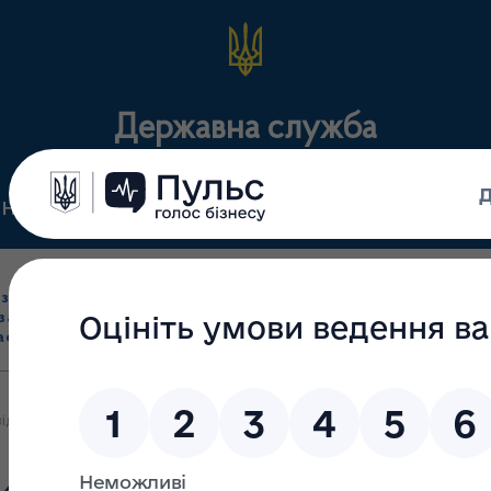
Державна служба
Нормативні документи
Для громадськості
П
Ліцензування
здрібна торгівля
Державний
виробництва лікарс
засобами, імпорт
нагляд
засобів, крові т
асобів (крім АФІ)
(контроль)
сертифікація
ідвідав Військово-медичний клінічний центр Центрального регіо