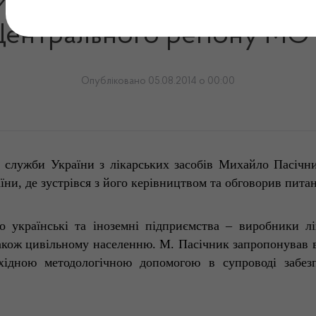
 України відвідав Військо
Центрального регіону МО 
Опубліковано 05.08.2014 о 00:00
ї служби України з лікарських засобів Михайло Пасічн
їни, де зустрівся з його керівництвом та обговорив пита
о українські та іноземні підприємства – виробники лі
акож цивільному населенню. М. Пасічник запропонував ві
хідною методологічною допомогою в супроводі забезп