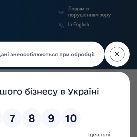
Людям із
порушенням зору
In English
Пошук
рес-центр
Контакти
Антикорупційний
ьких
Ринковий
Державні
портал
а
нагляд
реєстри
Держлікслужби
ну МО України