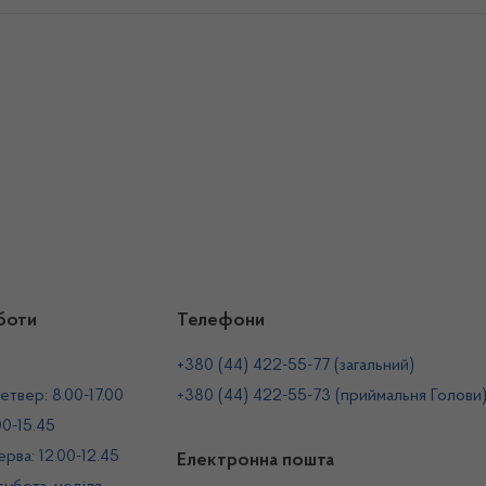
боти
Телефони
+380 (44) 422-55-77 (загальний)
етвер: 8.00-17.00
+380 (44) 422-55-73 (приймальня Голови
00-15.45
рва: 12.00-12.45
Електронна пошта