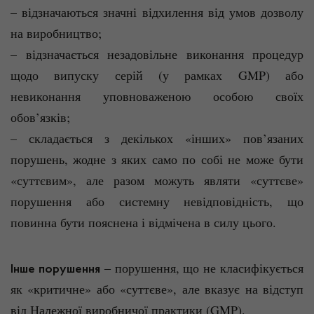
– відзначаються значні відхилення від умов дозволу
на виробництво;
– відзначається незадовільне виконання процедур
щодо випуску серій (у рамках GMP) або
невиконання уповноваженою особою своїх
обов’язків;
– складається з декількох «інших» пов’язаних
порушень, жодне з яких само по собі не може бути
«суттєвим», але разом можуть являти «суттєве»
порушення або системну невідповідність, що
повинна бути пояснена і відмічена в силу цього.
‒ порушення, що не класифікується
Інше порушення
як «критичне» або «суттєве», але вказує на відступ
від Належної виробничої практики (GMP).