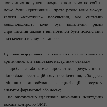
пов’язаних порушень, жодне з яких само по собі не
може бути «критичним», проте разом вони можуть
являти «критичне» порушення, або системну
невідповідність, коли був виявлений ризик
спричинення шкоди і він повинен бути пояснений і
відзначений в силу вказаного.
‒ порушення, що не являється
Суттєве порушення
критичним, але відповідає наступним ознакам:
– вироблявся або може вироблятися продукт, що не
відповідає реєстраційному посвідченню, або досьє
клінічних випробувань, специфікації продукту,
вимогам фармакопеї або досьє;
– не забезпечено ефективне виконання необхідних
заходів контролю GMP;