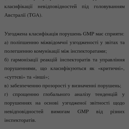
класифікації невідповідностей під головуванням
Австралії (TGA).
Узгоджена класифікація порушень GMP має сприяти:
а) поліпшенню міжвідомчої узгодженості у звітах та
полегшенню комунікації між інспекторатами;
б) гармонізації реакцій інспекторатів та управління
порушеннями, що класифікуються як «критичні»,
«суттєві» та «інші»;
в) забезпеченню прозорості у визначенні порушень;
г) спрощенню глобального аналізу тенденцій у
порушеннях на основі узгодженої звітності щодо
невідповідностей вимогам GMP від різних
інспекторатів.