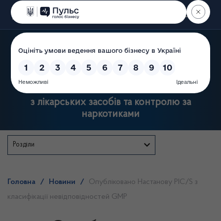
Пошук
Державна служба України
з лікарських засобів та контролю за
наркотиками
Розділи
Головна
/
Новини
/
Опубліковано Настанову PIC/S з
класифікації невідповідностей GMP