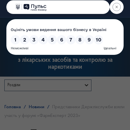
Пошук
Державна служба України
з лікарських засобів та контролю за
наркотиками
Розділи
Головна
/
Новини
/
Представники Держлікслужби взяли
участь у форумі «ФармЕксперт 2023»