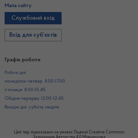
Мапа сайту
Службовий вхід
Вхід для суб’єктів
Графік роботи
Робочі дні:
понеділок-четвер: 8.00-17.00
п’ятниця: 8.00-15.45
Обідня перерва: 12.00-12.45
Вихідні дні: субота, неділя
Цей твір ліцензовано на умовах
Ліцензії Creative Commons
Зазначення Авторства 4.0 Міжнародна