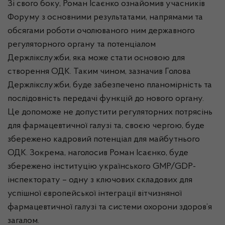
Зі свого боку, Роман Ісаєнко ознайомив учасників
Форуму з основними результатами, напрямами та
обсягами роботи очолюваного ним державного
регуляторного органу та потенціалом
Держлікслужби, яка може стати основою для
створення ОДК. Таким чином, зазначив Голова
Держлікслужби, буде забезпечено планомірність та
послідовність передачі функцій до нового органу.
Це допоможе не допустити регуляторних потрясінь
для фармацевтичної галузі та, своєю чергою, буде
збережено кадровий потенціал для майбутнього
ОДК. Зокрема, наголосив Роман Ісаєнко, буде
збережено інституцію українського GMP/GDP-
інспекторату – одну з ключових складових для
успішної європейської інтеграції вітчизняної
фармацевтичної галузі та системи охорони здоров’я
загалом.