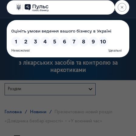
Пошук
Державна служба України
з лікарських засобів та контролю за
наркотиками
Розділи
Головна
/
Новини
/
Презентовано новий розділ
«Довідника безбар’єрності» – «У воєнний час»