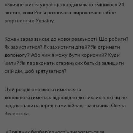
«Звичне життя українців кардинально змінилося 24
лютого, коли Росія розпочала широкомасштабне
вторгнення в Україну.
Кожен зараз звикає до нової реальності. Що робити?
Як захиститися? Як захистити дітей? Як отримати
допомогу? Або чим я можу бути корисний? Куди
їхати? Як переконати стареньких батьків залишити
свій дім, щоб врятуватися?
Цей розділ оновлюватиметься та
доповнюватиметься відповідно до викликів, які чи не
щодня ставить перед нами війна», –зазначила Олена
Зеленська.
«Довідник безбар’єрності» знаходиться за