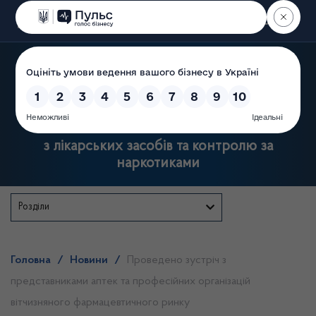
Пошук
Державна служба України
з лікарських засобів та контролю за
наркотиками
Розділи
Головна
/
Новини
/
Проведено зустріч з
представниками аптек та професійних організацій
вітчизняного фармацевтичного ринку