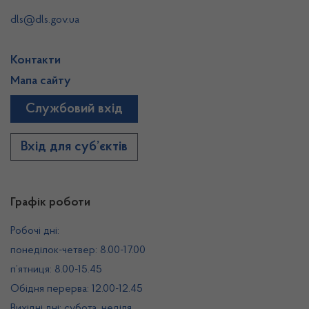
dls@dls.gov.ua
Контакти
Мапа сайту
Службовий вхід
Вхід для суб’єктів
Графік роботи
Робочі дні:
понеділок-четвер: 8.00-17.00
п’ятниця: 8.00-15.45
Обідня перерва: 12.00-12.45
Вихідні дні: субота, неділя