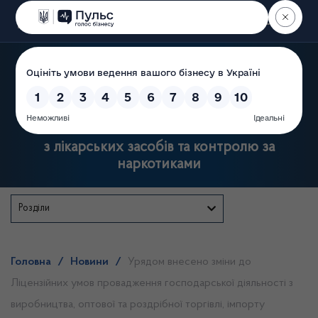
Пошук
Державна служба України
з лікарських засобів та контролю за
наркотиками
Розділи
Головна
/
Новини
/
Урядом внесено зміни до
Ліцензійних умов провадження господарської діяльності з
виробництва, оптової та роздрібної торгівлі, імпорту