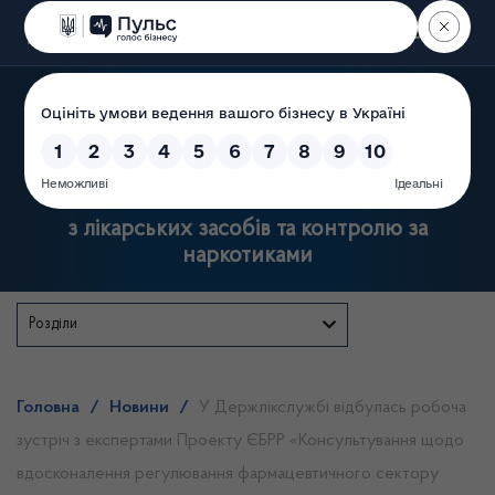
Пошук
Державна служба України
з лікарських засобів та контролю за
наркотиками
Розділи
Головна
/
Новини
/
У Держлікслужбі відбулась робоча
зустріч з експертами Проекту ЄБРР «Консультування щодо
вдосконалення регулювання фармацевтичного сектору