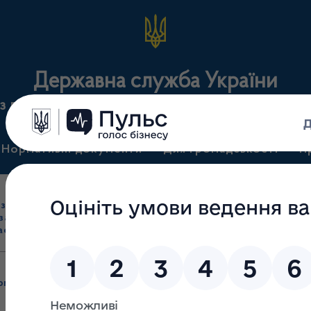
Державна служба України
з лікарських засобів та контролю за наркотикам
Нормативні документи
Для громадськості
П
Ліцензування
здрібна торгівля
Державний
виробництва лікарс
засобами, імпорт
нагляд
засобів, крові т
асобів (крім АФІ)
(контроль)
сертифікація
рмація)
/
Затверджено нову редакцію уніфікованої форми акта,