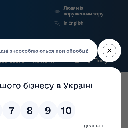
Людям із
порушенням зору
In English
и
Пошук
рес-центр
Контакти
Антикорупційний
ьких
Ринковий
Державні
портал
а
нагляд
реєстри
Держлікслужби
 що складається за результатами проведення планових