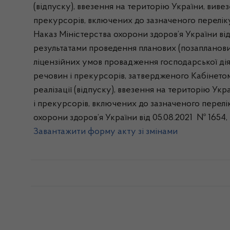
(відпуску), ввезення на територію України, виве
прекурсорів, включених до зазначеного переліку
Наказ Міністерства охорони здоров’я України ві
результатами проведення планових (позапланови
ліцензійних умов провадження господарської дія
речовин і прекурсорів, затвердженого Кабінетом
реалізації (відпуску), ввезення на територію Ук
і прекурсорів, включених до зазначеного перелі
охорони здоров’я України від 05.08.2021 № 1654,
Завантажити форму акту зі змінами