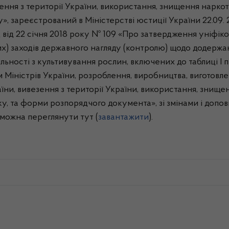
зення з території України, використання, знищення нарко
», зареєстрований в Міністерстві юстиції України 22.09.
д від 22 січня 2018 року № 109 «Про затвердження уніфік
х) заходів державного нагляду (контролю) щодо додерж
льності з культивування рослин, включених до таблиці І 
 Міністрів України, розроблення, виробництва, виготовле
раїни, вивезення з території України, використання, зни
ку, та форми розпорядчого документа», зі змінами і доп
 можна переглянути тут (
завантажити
).