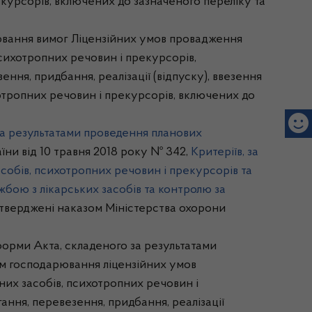
екурсорів, включених до зазначеного переліку та
рювання вимог Ліцензійних умов провадження
психотропних речовин і прекурсорів,
ння, придбання, реалізації (відпуску), ввезення
хотропних речовин і прекурсорів, включених до
а результатами проведення планових
їни від 10 травня 2018 року № 342,
Критеріїв, за
собів, психотропних речовин і прекурсорів та
бою з лікарських засобів та контролю за
затверджені наказом Міністерства охорони
форми Акта, складеного за результатами
ом господарювання ліцензійних умов
них засобів, психотропних речовин і
ання, перевезення, придбання, реалізації