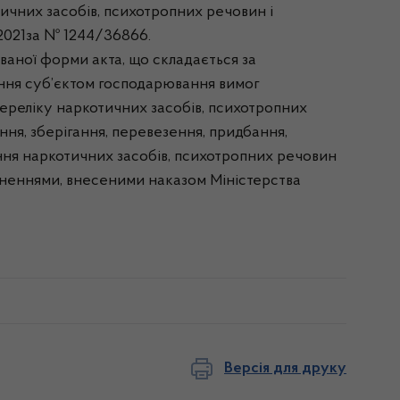
тичних засобів, психотропних речовин і
 2021за № 1244/36866.
ованої форми акта, що складається за
ання суб’єктом господарювання вимог
переліку наркотичних засобів, психотропних
ння, зберігання, перевезення, придбання,
щення наркотичних засобів, психотропних речовин
овненнями, внесеними наказом Міністерства
Версія для друку