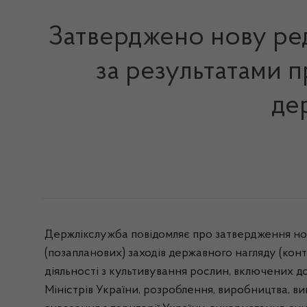
Затверджено нову ред
за результатами 
де
Держлікслужба повідомляє про затвердження нов
(позапланових) заходів державного нагляду (ко
діяльності з культивування рослин, включених д
Міністрів України, розроблення, виробництва, виг