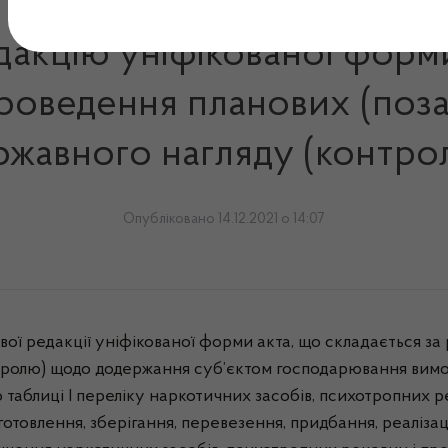
акцію уніфікованої форми
проведення планових (поза
ржавного нагляду (контро
Опубліковано 14.12.2021 о 14:07
ої редакції уніфікованої форми акта, що складається за
нтролю) щодо додержання суб’єктом господарювання вимо
о таблиці І переліку наркотичних засобів, психотропних 
отовлення, зберігання, перевезення, придбання, реалізаці