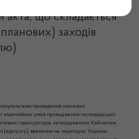
 акта, що складається
планових) заходів
лю)
 результатами проведення планових
г ліцензійних умов провадження господарської
речовин і прекурсорів, затвердженого Кабінетом
ї (відпуску), ввезення на територію України,