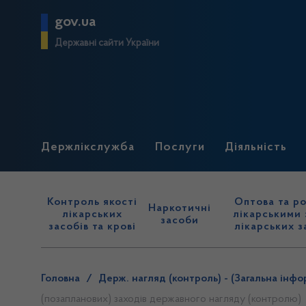
gov.ua
Державні сайти України
Держлікслужба
Послуги
Діяльність
Контроль якості
Оптова та ро
Наркотичні
лікарських
лікарськими 
засоби
засобів та крові
лікарських з
Головна
/
Держ. нагляд (контроль) - (Загальна інфо
(позапланових) заходів державного нагляду (контролю)