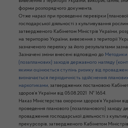
вивезення з території України, використання, з
форми розпорядчого документа.
Отже наразі при проведенні перевірки (планово
господарської діяльності з культивування рослин
затвердженого Кабінетом Міністрів України, розр
на територію України, вивезення з території Ук
зазначеного переліку за його результатами заз
Зазначені зміни внесені відповідно до
Методики 
(позапланових) заходів державного нагляду (кон
якими оцінюється ступінь ризику від провадженн
визначається періодичність здійснення планови
наркотиками
, затверджених постановою Кабінету
здоров’я України від 05.08.2021 № 1654.
Наказ Міністерства охорони здоров’я України ві
проведення планового (позапланового) заходу д
провадження господарської діяльності з культив
прекурсорів, затвердженого Кабінетом Міністрів 