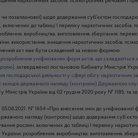
нищення наркотичних засобів, психотропних речовин і пр
ї чи позапланової) щодо додержання суб’єктом господа
, включених до таблиці І переліку наркотичних засобів, 
облення, виробництва, виготовлення, зберігання, перевезе
раїни, використання, знищення наркотичних засобів, пси
начений акт має бути складений за новою формою.
розроблення уніфікованих форм актів, що складаються з
тролю)
, затвердженої постановою Кабінету Міністрів Укра
я господарської діяльності у сфері обігу наркотичних за
х заходів державного нагляду (контролю) Державною служ
 Міністрів України від 02 грудня 2020 року № 1185, та 
д 05.08.2021 № 1654 «Про внесення змін до уніфікованої 
ержавного нагляду (контролю) щодо додержання суб’єкт
ування рослин, включених до таблиці І переліку наркотич
України, розроблення, виробництва, виготовлення, зберіг