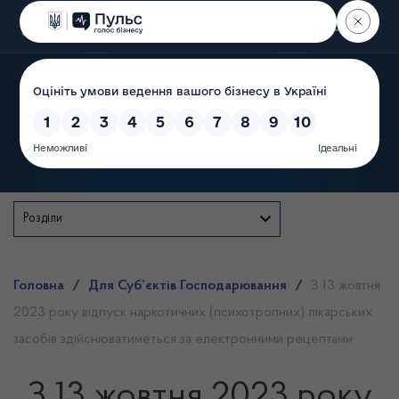
Пошук
Державна служба
Розділи
Головна
/
Для Суб’єктів Господарювання
/
З 13 жовтня
2023 року відпуск наркотичних (психотропних) лікарських
засобів здійснюватиметься за електронними рецептами
З 13 жовтня 2023 року