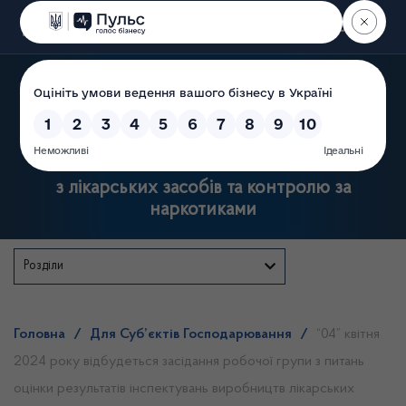
Пошук
Державна служба України
з лікарських засобів та контролю за
наркотиками
Розділи
Головна
/
Для Суб’єктів Господарювання
/
“04” квітня
2024 року відбудеться засідання робочої групи з питань
оцінки результатів інспектувань виробництв лікарських