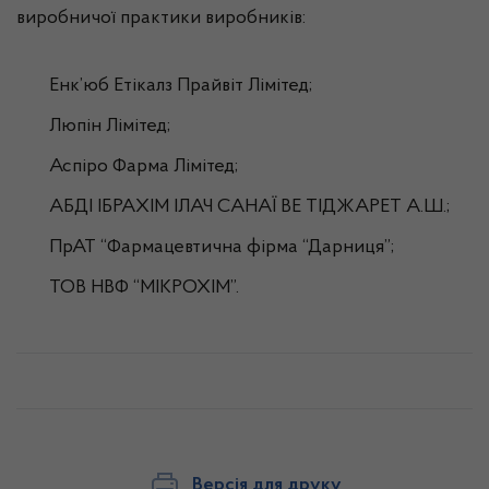
виробничої практики виробників:
Енк’юб Етікалз Прайвіт Лімітед;
Люпін Лімітед;
Аспіро Фарма Лімітед;
АБДІ ІБРАХІМ ІЛАЧ САНАЇ ВЕ ТІДЖАРЕТ А.Ш.;
ПрАТ “Фармацевтична фірма “Дарниця”;
ТОВ НВФ “МІКРОХІМ”.
Версія для друку