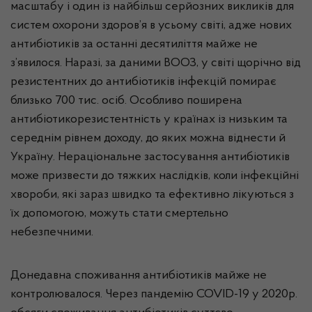
масштабу і один із найбільш серйозних викликів для
систем охорони здоров’я в усьому світі, адже нових
антибіотиків за останні десятиліття майже не
з’явилося. Наразі, за даними ВООЗ, у світі щорічно від
резистентних до антибіотиків інфекцій помирає
близько 700 тис. осіб. Особливо поширена
антибіотикорезистентність у країнах із низьким та
середнім рівнем доходу, до яких можна віднести й
Україну. Нераціональне застосування антибіотиків
може призвести до тяжких наслідків, коли інфекційні
хвороби, які зараз швидко та ефективно лікуються з
їх допомогою, можуть стати смертельно
небезпечними.
Донедавна споживання антибіотиків майже не
контролювалося. Через пандемію COVID-19 у 2020р.