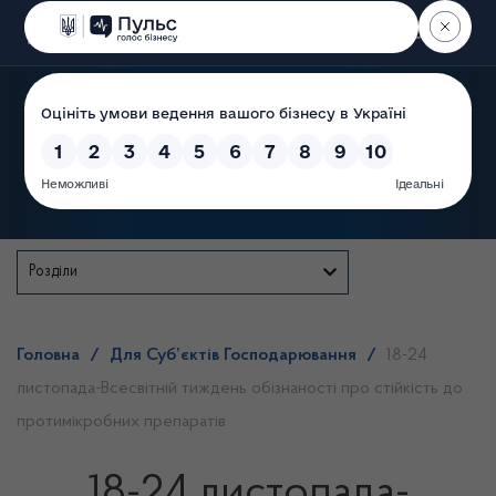
Пошук
Державна служба
Розділи
Головна
/
Для Суб’єктів Господарювання
/
18-24
листопада-Всесвітній тиждень обізнаності про стійкість до
протимікробних препаратів
18-24 листопада-