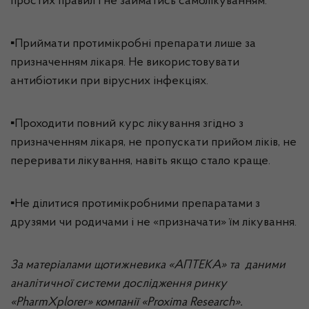
простих правил і не займатись самолікуванням:
▪Приймати протимікробні препарати лише за
призначенням лікаря. Не використовувати
антибіотики при вірусних інфекціях.
▪Проходити повний курс лікування згідно з
призначенням лікаря, не пропускати прийом ліків, не
переривати лікування, навіть якщо стало краще.
▪Не ділитися протимікробними препаратами з
друзями чи родичами і не «призначати» їм лікування.
За матеріалами щотижневика «АПТЕКА» та даними
аналітичної системи дослідження ринку
«PharmXplorer» компанії «Proxima Research».