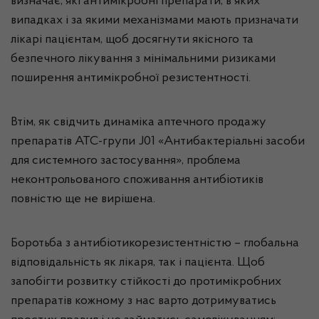
визначає, які антимікробні препарати, в яких
випадках і за якими механізмами мають призначати
лікарі пацієнтам, щоб досягнути якісного та
безпечного лікування з мінімальними ризиками
поширення антимікробної резистентності.
Втім, як свідчить динаміка аптечного продажу
препаратів АТС-групи J01 «Антибактеріальні засоби
для системного застосування», проблема
неконтрольованого споживання антибіотиків
повністю ще не вирішена.
Боротьба з антибіотикорезистентністю – глобальна
відповідальність як лікаря, так і пацієнта. Щоб
запобігти розвитку стійкості до протимікробних
препаратів кожному з нас варто дотримуватись