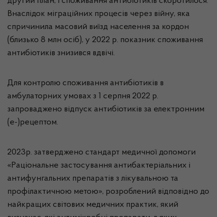
другий план, і споживання антибіотиків скоротилося.
Внаслідок міграційних процесів через війну, яка
спричинила масовий виїзд населення за кордон
(близько 8 млн осіб), у 2022 р. показник споживання
антибіотиків знизився вдвічі.
Для контролю споживання антибіотиків в
амбулаторних умовах з 1 серпня 2022 р.
запроваджено відпуск антибіотиків за електронним
(е-)рецептом.
2023р. затверджено стандарт медичної допомоги
«Раціональне застосування антибактеріальних і
антифунгальних препаратів з лікувальною та
профілактичною метою», розроблений відповідно до
найкращих світових медичних практик, який