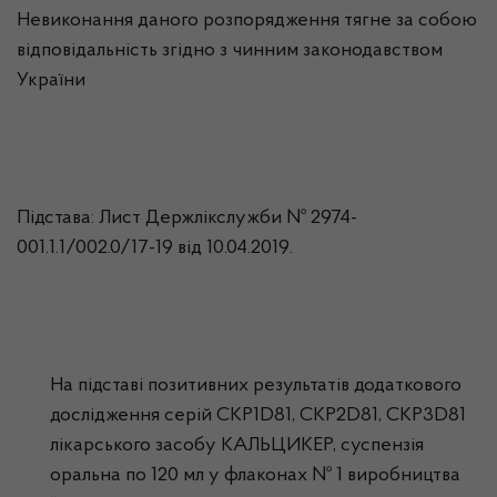
Невиконання даного розпорядження тягне за собою
відповідальність згідно з чинним законодавством
України
Підстава: Лист Держлікслужби № 2974-
001.1.1/002.0/17-19 від 10.04.2019.
На підставі позитивних результатів додаткового
дослідження серій CKP1D81, CKP2D81, CKP3D81
лікарського засобу КАЛЬЦИКЕР, суспензія
оральна по 120 мл у флаконах № 1 виробництва