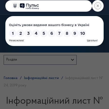
Пошук
Державна служба
Розділи
Головна
/
Інформаційні листи
/
Інформаційний лист №
24, 2019 року
Інформаційний лист №