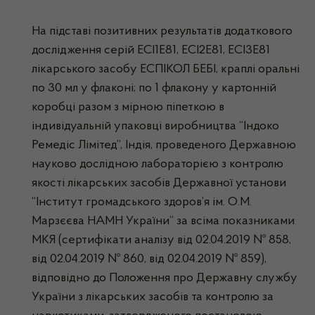
На підставі позитивних результатів додаткового
дослідження серій ECI1E81, ECI2E81, ECI3E81
лікарського засобу ЕСПІКОЛ БЕБІ, краплі оральні
по 30 мл у флаконі; по 1 флакону у картонній
коробці разом з мірною піпеткою в
індивідуальній упаковці виробництва “Індоко
Ремедіс Лімітед”, Індія, проведеного Державною
науково дослідною лабораторією з контролю
якості лікарських засобів Державної установи
“Інститут громадського здоров’я ім. О.М.
Марзєєва НАМН України” за всіма показниками
МКЯ (сертифікати аналізу від 02.04.2019 № 858,
від 02.04.2019 № 860, від 02.04.2019 № 859),
відповідно до Положення про Державну службу
України з лікарських засобів та контролю за