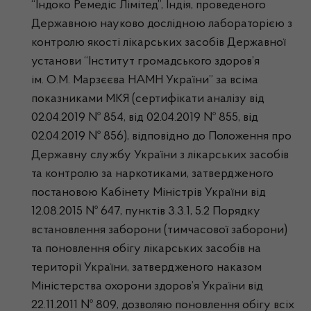
“Індоко Ремедіс Лімітед”, Індія, проведеного
Державною науково дослідною лабораторією з
контролю якості лікарських засобів Державної
установи “Інститут громадського здоров’я
ім. О.М. Марзєєва НАМН України” за всіма
показниками МКЯ (сертифікати аналізу від
02.04.2019 № 854, від 02.04.2019 № 855, від
02.04.2019 № 856), відповідно до Положення про
Державну службу України з лікарських засобів
та контролю за наркотиками, затвердженого
постановою Кабінету Міністрів України від
12.08.2015 № 647, пунктів 3.3.1, 5.2 Порядку
встановлення заборони (тимчасової заборони)
та поновлення обігу лікарських засобів на
території України, затвердженого наказом
Міністерства охорони здоров’я України від
22.11.2011 № 809, дозволяю поновлення обігу всіх