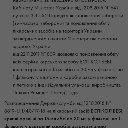
наркотиками, затвердженого постановою
Кабінету Міністрів України від 12.08.2015 № 647,
пунктів 3.3.1, 5.2 Порядку встановлення заборони
(тимчасової заборони) та поновлення обігу
лікарських засобів на території України,
затвердженого наказом Міністерства охорони
здоров’я України
від 22.11.2011 № 809, дозволяю поновлення обігу
всіх серій лікарського засобу ЕСПІКОЛ БЕБІ,
краплі оральні по 15 мл або по 30 мл у флаконі; по
1 флакону у картонній коробці разом з мірною
піпеткою в індивідуальній упаковці виробництва
“Індоко Ремедіс Лімітед”, Індія.
Розпорядження Держлікслужби від 12.10.2018 №
8819-1.1.1/4.0/17-18 на лікарський засіб
ЕСПІКОЛ БЕБІ,
краплі оральні по 15 мл або по 30 мл у флаконі; по 1
флакону у картонній коробці разом з мірною