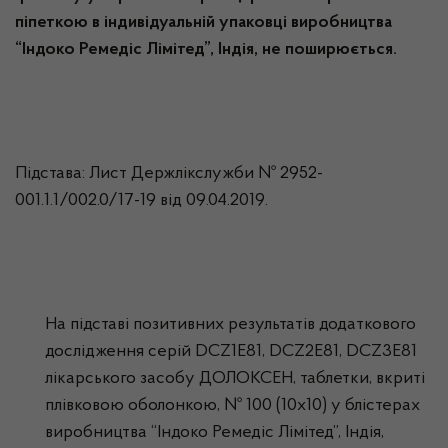
піпеткою в індивідуальній упаковці виробництва
“Індоко Ремедіс Лімітед”, Індія
, не поширюється.
Підстава: Лист Держлікслужби № 2952-
001.1.1/002.0/17-19 від 09.04.2019.
На підставі позитивних результатів додаткового
дослідження серій DCZ1E81, DCZ2E81, DCZ3E81
лікарського засобу ДОЛОКСЕН, таблетки, вкриті
плівковою оболонкою, № 100 (10х10) у блістерах
виробництва “Індоко Ремедіс Лімітед”, Індія,