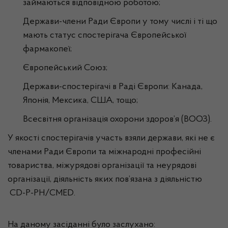
займаються відповідною роботою;
Держави-члени Ради Європи у тому числі і ті що
мають статус спостерігача Європейської
фармакопеї;
Європейський Союз;
Держави-спостерігачі в Раді Європи: Канада,
Японія, Мексика, США, тощо;
Всесвітня організація охорони здоров’я (ВООЗ).
У якості спостерігачів участь взяли держави, які не є
членами Ради Європи та міжнародні професійні
товариства, міжурядові організації та неурядові
організації, діяльність яких пов’язана з діяльністю
CD-P-PH/CMED.
На даному засіданні було заслухано: