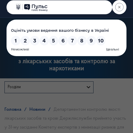
Пошук
Державна служба України
з лікарських засобів та контролю за
наркотиками
Розділи
Головна
/
Новини
/
Департаментом контролю якості
лікарських засобів та крові Держлікслужби прийнято участь
у 31-му засіданні Комітету експертів з мінімізації ризиків для